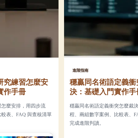
進階指南
研究練習怎麼安
穩贏同名術語定義衝
實作手冊
決：基礎入門實作手
習怎麼安排，用四步流
穩贏同名術語定義衝突怎麼裁
較表、FAQ 與查核清單
程、兩組數字案例、比較表、FA
完成進階判讀。