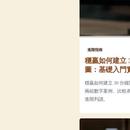
進階指南
穩贏如何建立 
圖：基礎入門
穩贏如何建立 30 
兩組數字案例、比較表
進階判讀。