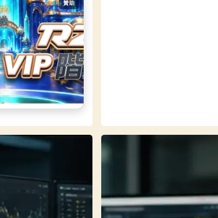
贊助
你的
送
優
問