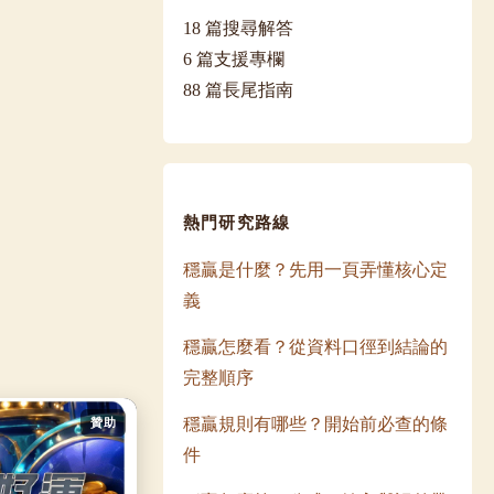
18 篇搜尋解答
6 篇支援專欄
88 篇長尾指南
熱門研究路線
穩贏是什麼？先用一頁弄懂核心定
義
穩贏怎麼看？從資料口徑到結論的
完整順序
穩贏規則有哪些？開始前必查的條
贊助
件