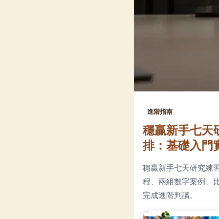
進階指南
穩贏新手七天
排：基礎入門
穩贏新手七天研究練
程、兩組數字案例、比
完成進階判讀。