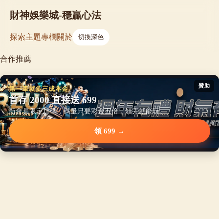
財神娛樂城-穩贏心法
探索
主題
專欄
關於
切換深色
合作推薦
贊助
第一筆就多三成本金
首存 2000 直接送 699
新會員限定加碼，碼量只要彩金五倍，領完就能玩。
領 699 →