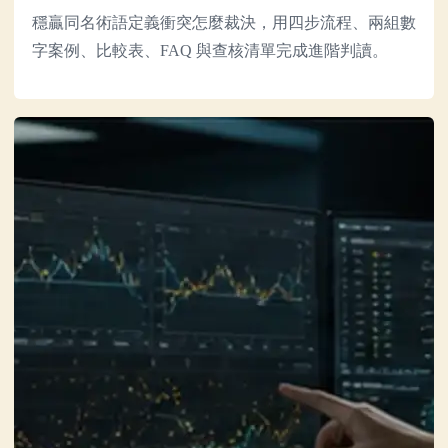
穩贏同名術語定義衝突怎麼裁決，用四步流程、兩組數
字案例、比較表、FAQ 與查核清單完成進階判讀。