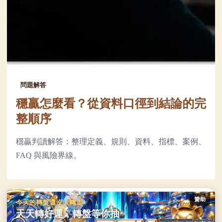
問題解答
穩贏怎麼看？從資料口徑到結論的完
整順序
穩贏判讀解答：整理定義、規則、資料、指標、案例、
FAQ 與風險界線。
贊助
今天的轉盤還沒人轉走
天天轉好運，轉盤等你抽