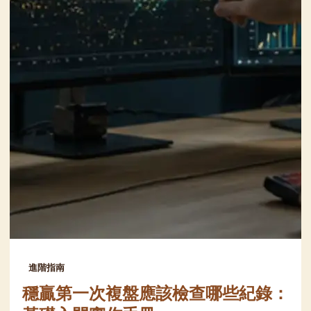
進階指南
穩贏第一次複盤應該檢查哪些紀錄：