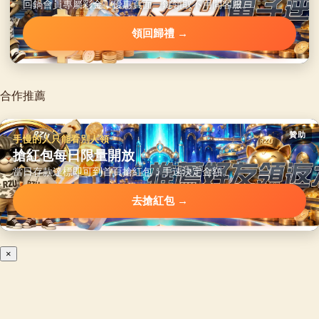
回鍋會員專屬彩金，優惠頁面一鍵領取不用問客服。
領回歸禮 →
合作推薦
贊助
手慢的人只能看別人領
搶紅包每日限量開放
當日存款達標即可到首頁搶紅包，手速決定金額。
去搶紅包 →
×