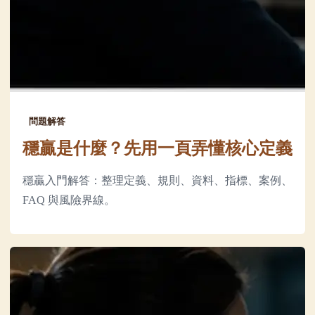
問題解答
穩贏是什麼？先用一頁弄懂核心定義
穩贏入門解答：整理定義、規則、資料、指標、案例、
FAQ 與風險界線。