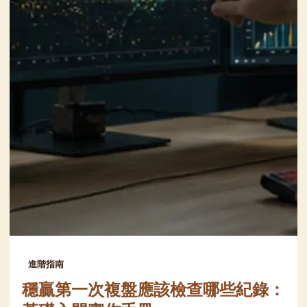
進階指南
穩贏第一次複盤應該檢查哪些紀錄：