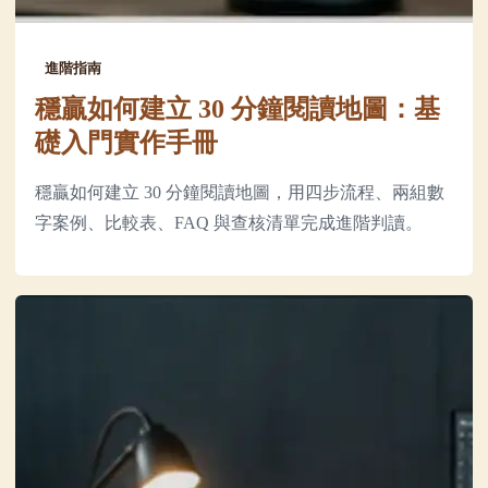
進階指南
穩贏如何建立 30 分鐘閱讀地圖：基
礎入門實作手冊
穩贏如何建立 30 分鐘閱讀地圖，用四步流程、兩組數
字案例、比較表、FAQ 與查核清單完成進階判讀。