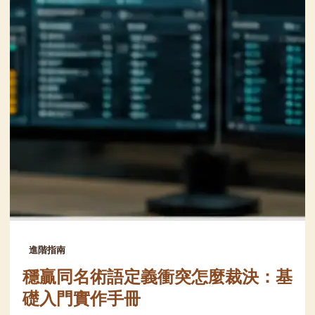
進階指南
穩贏同名術語定義衝突怎麼裁決：基
礎入門實作手冊