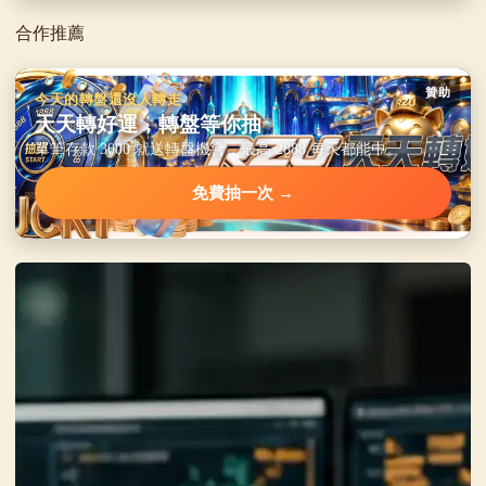
合作推薦
贊助
今天的轉盤還沒人轉走
天天轉好運，轉盤等你抽
單筆存款 3000 就送轉盤機會，最高 2888 每天都能中。
免費抽一次 →