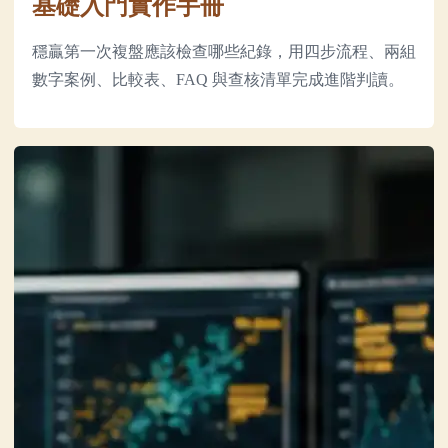
基礎入門實作手冊
穩贏第一次複盤應該檢查哪些紀錄，用四步流程、兩組
數字案例、比較表、FAQ 與查核清單完成進階判讀。