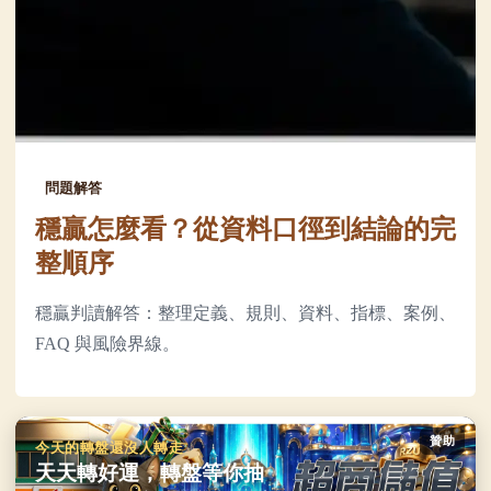
問題解答
穩贏怎麼看？從資料口徑到結論的完
整順序
穩贏判讀解答：整理定義、規則、資料、指標、案例、
FAQ 與風險界線。
贊助
今天的轉盤還沒人轉走
天天轉好運，轉盤等你抽