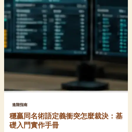
進階指南
穩贏同名術語定義衝突怎麼裁決：基
礎入門實作手冊