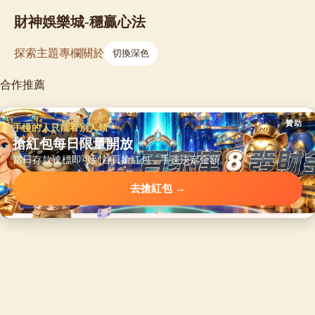
財神娛樂城-穩贏心法
探索
主題
專欄
關於
切換深色
合作推薦
贊助
手慢的人只能看別人領
搶紅包每日限量開放
當日存款達標即可到首頁搶紅包，手速決定金額。
去搶紅包 →