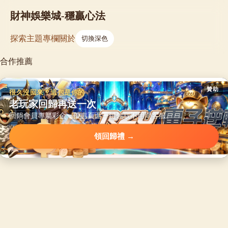
財神娛樂城-穩贏心法
探索
主題
專欄
關於
切換深色
合作推薦
贊助
很久沒回來？這包是你的
老玩家回歸再送一次
回鍋會員專屬彩金，優惠頁面一鍵領取不用問客服。
領回歸禮 →