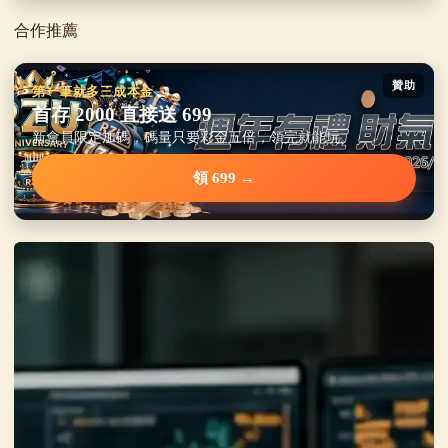
合作推薦
贊助
第一筆就多三成本金
首存 2000 直接送 699
新會員限定加碼，碼量只要彩金五倍，領完就能玩。
領 699 →