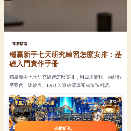
進階指南
穩贏新手七天研究練習怎麼安排：基
礎入門實作手冊
穩贏新手七天研究練習怎麼安排，用四步流程、兩組數
字案例、比較表、FAQ 與查核清單完成進階判讀。
贊助
手慢的人只能看別人領
搶紅包每日限量開放
當日存款達標即可到首頁搶紅包，手速決定金額。
去搶紅包 →