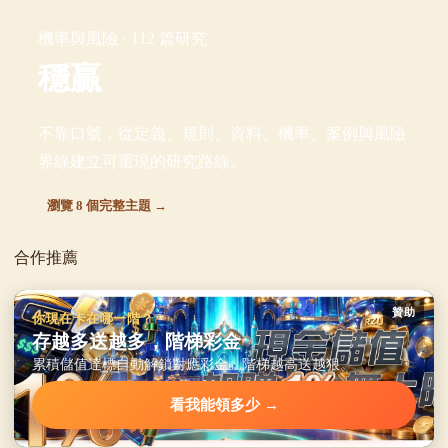
機率與風險 · 112 篇研究
穩贏
不靠口號，從定義、規則、資料、機率、案例與風險
界線建立可重現的研究路線。
瀏覽 8 個完整主題 →
合作推薦
贊助
你現在卡在哪一階？
存越多送越多，階梯彩金
累積儲值達標自動解鎖對應彩金，階梯越高送越狠。
看我能領多少 →