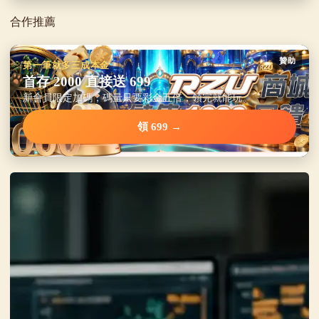
合作推薦
贊助
第一筆就多三成本金
首存 2000 直接送 699
新會員限定加碼，碼量只要彩金五倍，領完就能玩。
領 699 →