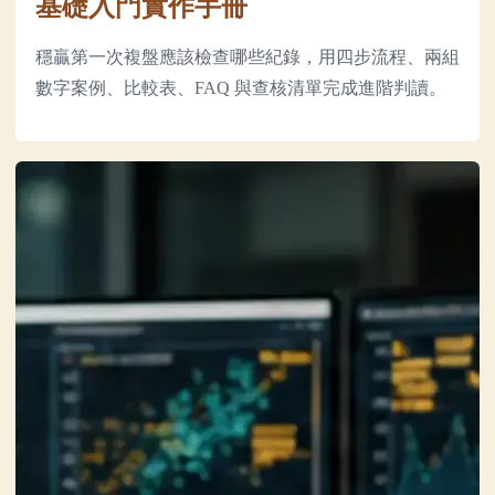
基礎入門實作手冊
穩贏第一次複盤應該檢查哪些紀錄，用四步流程、兩組
數字案例、比較表、FAQ 與查核清單完成進階判讀。