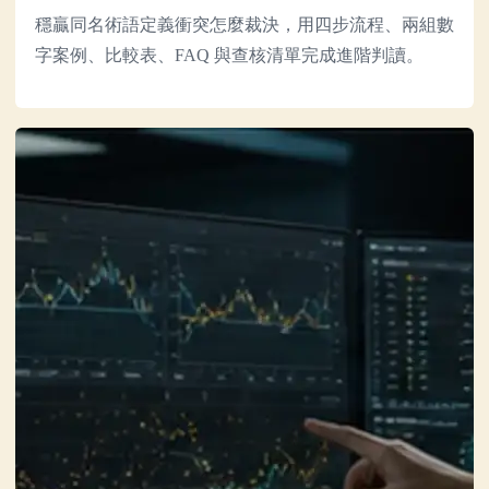
穩贏同名術語定義衝突怎麼裁決，用四步流程、兩組數
字案例、比較表、FAQ 與查核清單完成進階判讀。