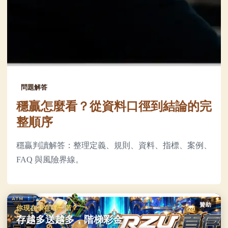
問題解答
穩贏怎麼看？從資料口徑到結論的完
整順序
穩贏判讀解答：整理定義、規則、資料、指標、案例、
FAQ 與風險界線。
贊助
你現在卡在哪一階？
存越多送越多，階梯彩金