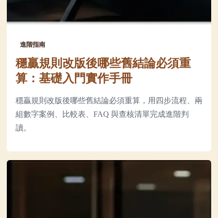
進階指南
穩贏規則改版後哪些舊結論必須重
算：基礎入門實作手冊
穩贏規則改版後哪些舊結論必須重算，用四步流程、兩
組數字案例、比較表、FAQ 與查核清單完成進階判
讀。