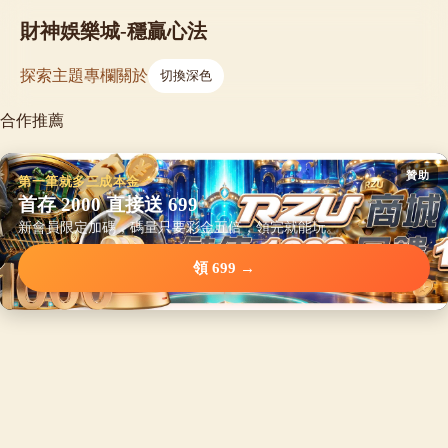
財神娛樂城-穩贏心法
探索
主題
專欄
關於
切換深色
合作推薦
贊助
第一筆就多三成本金
首存 2000 直接送 699
新會員限定加碼，碼量只要彩金五倍，領完就能玩。
領 699 →