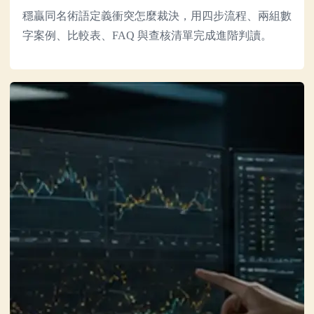
穩贏同名術語定義衝突怎麼裁決，用四步流程、兩組數
字案例、比較表、FAQ 與查核清單完成進階判讀。