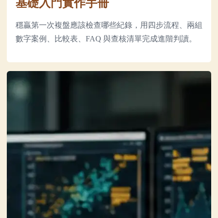
基礎入門實作手冊
穩贏第一次複盤應該檢查哪些紀錄，用四步流程、兩組
數字案例、比較表、FAQ 與查核清單完成進階判讀。