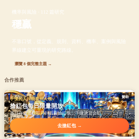
機率與風險 · 112 篇研究
穩贏
不靠口號，從定義、規則、資料、機率、案例與風險
界線建立可重現的研究路線。
瀏覽 8 個完整主題 →
合作推薦
贊助
手慢的人只能看別人領
搶紅包每日限量開放
當日存款達標即可到首頁搶紅包，手速決定金額。
去搶紅包 →