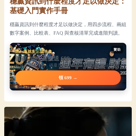
穩贏資訊到什麼程度才足以做決定：
基礎入門實作手冊
穩贏資訊到什麼程度才足以做決定，用四步流程、兩組
數字案例、比較表、FAQ 與查核清單完成進階判讀。
贊助
第一筆就多三成本金
首存 2000 直接送 699
新會員限定加碼，碼量只要彩金五倍，領完就能玩。
領 699 →