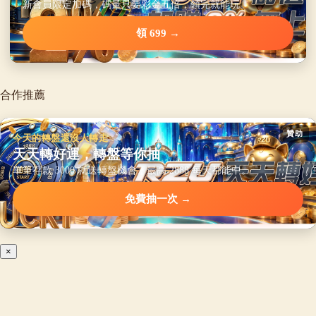
新會員限定加碼，碼量只要彩金五倍，領完就能玩。
領 699 →
合作推薦
贊助
今天的轉盤還沒人轉走
天天轉好運，轉盤等你抽
單筆存款 3000 就送轉盤機會，最高 2888 每天都能中。
免費抽一次 →
×