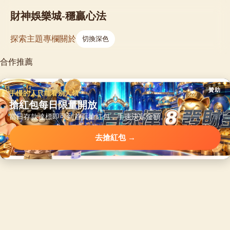
財神娛樂城-穩贏心法
探索
主題
專欄
關於
切換深色
合作推薦
贊助
手慢的人只能看別人領
搶紅包每日限量開放
當日存款達標即可到首頁搶紅包，手速決定金額。
去搶紅包 →