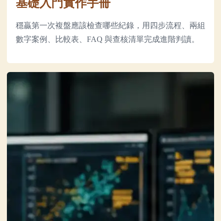
基礎入門實作手冊
穩贏第一次複盤應該檢查哪些紀錄，用四步流程、兩組
數字案例、比較表、FAQ 與查核清單完成進階判讀。