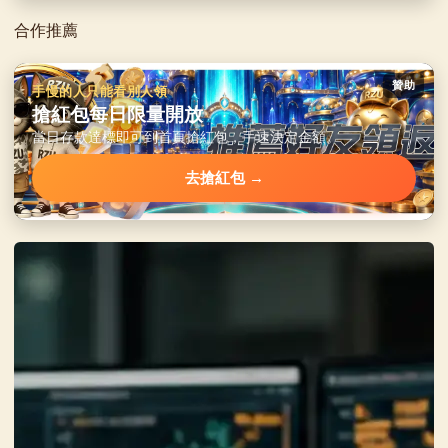
合作推薦
贊助
手慢的人只能看別人領
搶紅包每日限量開放
當日存款達標即可到首頁搶紅包，手速決定金額。
去搶紅包 →