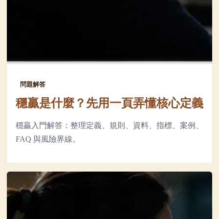
問題解答
穩贏是什麼？先用一頁弄懂核心定義
穩贏入門解答：整理定義、規則、資料、指標、案例、
FAQ 與風險界線。