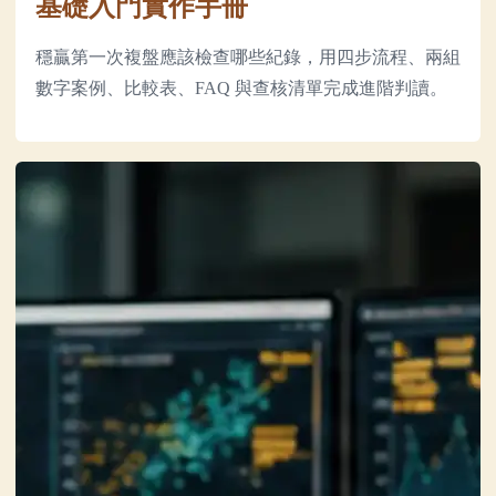
基礎入門實作手冊
穩贏第一次複盤應該檢查哪些紀錄，用四步流程、兩組
數字案例、比較表、FAQ 與查核清單完成進階判讀。