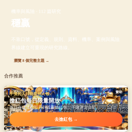
機率與風險 · 112 篇研究
穩贏
不靠口號，從定義、規則、資料、機率、案例與風險
界線建立可重現的研究路線。
瀏覽 8 個完整主題 →
合作推薦
贊助
手慢的人只能看別人領
搶紅包每日限量開放
當日存款達標即可到首頁搶紅包，手速決定金額。
去搶紅包 →