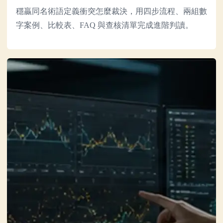
穩贏同名術語定義衝突怎麼裁決，用四步流程、兩組數
字案例、比較表、FAQ 與查核清單完成進階判讀。