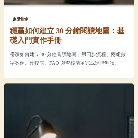
進階指南
穩贏如何建立 30 分鐘閱讀地圖：基
礎入門實作手冊
穩贏如何建立 30 分鐘閱讀地圖，用四步流程、兩組數
字案例、比較表、FAQ 與查核清單完成進階判讀。