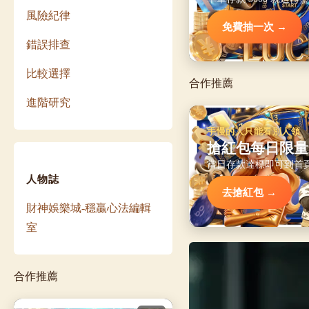
風險紀律
免費抽一次 →
錯誤排查
比較選擇
合作推薦
進階研究
手慢的人只能看別人領
搶紅包每日限量
當日存款達標即可到首
人物誌
去搶紅包 →
財神娛樂城-穩贏心法編輯
室
合作推薦