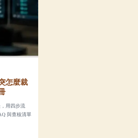
突怎麼裁
冊
決，用四步流
Q 與查核清單