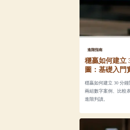
進階指南
穩贏如何建立 
圖：基礎入門
穩贏如何建立 30 
兩組數字案例、比較表
進階判讀。