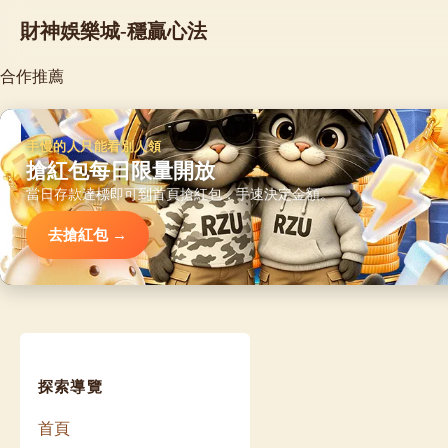
財神娛樂城-穩贏心法
合作推薦
手慢的人只能看別人領
搶紅包每日限量開放
當日存款達標即可到首頁搶紅包，手速決定金額。
去搶紅包 →
探索導覽
首頁