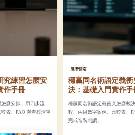
進階指南
研究練習怎麼安
穩贏同名術語定義衝
實作手冊
決：基礎入門實作手
習怎麼安排，用四步流
穩贏同名術語定義衝突怎麼裁
較表、FAQ 與查核清單
程、兩組數字案例、比較表、FA
完成進階判讀。