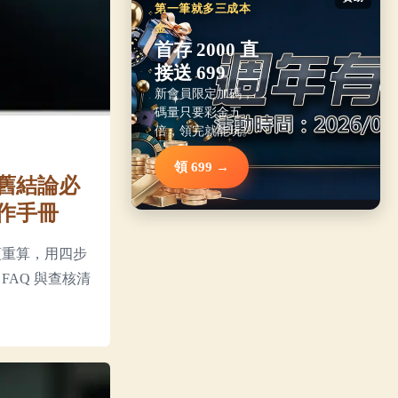
第一筆就多三成本
金
首存 2000 直
接送 699
新會員限定加碼，
碼量只要彩金五
倍，領完就能玩。
領 699 →
舊結論必
作手冊
須重算，用四步
AQ 與查核清