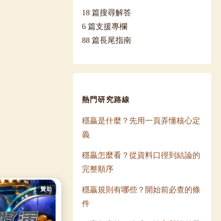
18 篇搜尋解答
6 篇支援專欄
88 篇長尾指南
熱門研究路線
穩贏是什麼？先用一頁弄懂核心定
義
穩贏怎麼看？從資料口徑到結論的
完整順序
穩贏規則有哪些？開始前必查的條
贊助
件