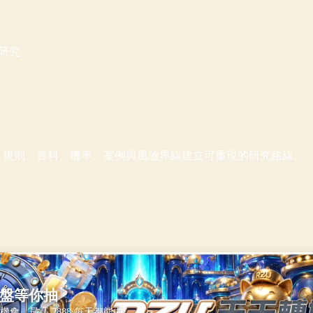
篇研究
、規則、資料、機率、案例與風險界線建立可重現的研究路線。
盤等你抽
盤機會，最高 2888 每天都能中。