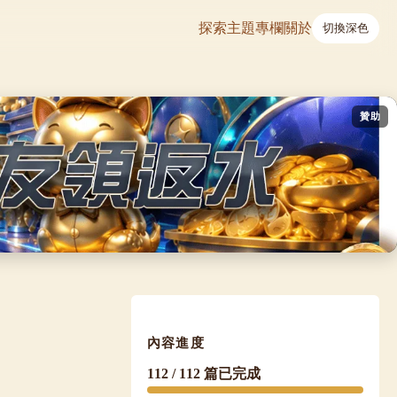
探索
主題
專欄
關於
切換深色
贊助
內容進度
112 / 112 篇已完成