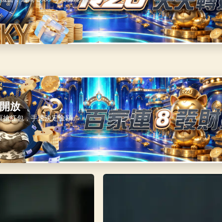
開放
頁搶紅包，手速決定金額。