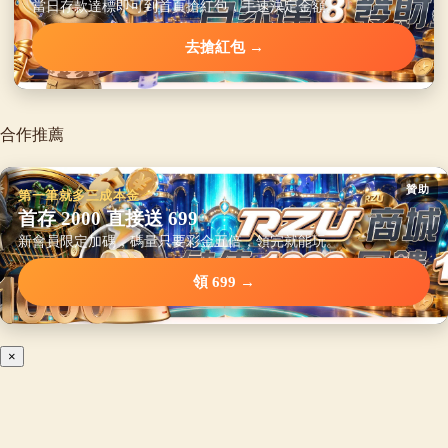
當日存款達標即可到首頁搶紅包，手速決定金額。
去搶紅包 →
合作推薦
贊助
第一筆就多三成本金
首存 2000 直接送 699
新會員限定加碼，碼量只要彩金五倍，領完就能玩。
領 699 →
×