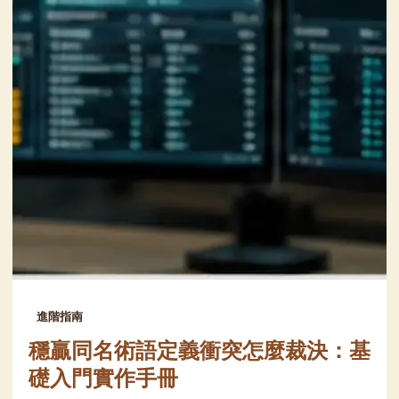
進階指南
穩贏同名術語定義衝突怎麼裁決：基
礎入門實作手冊