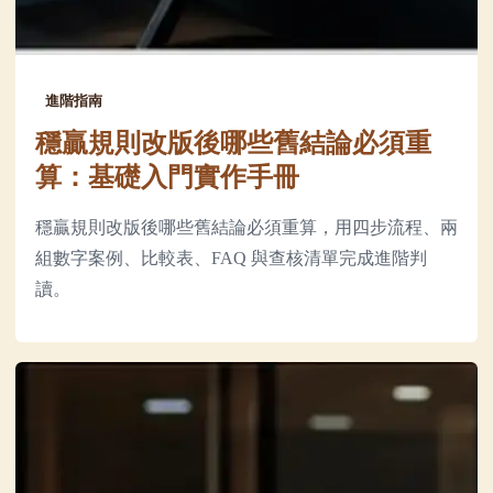
進階指南
穩贏規則改版後哪些舊結論必須重
算：基礎入門實作手冊
穩贏規則改版後哪些舊結論必須重算，用四步流程、兩
組數字案例、比較表、FAQ 與查核清單完成進階判
讀。