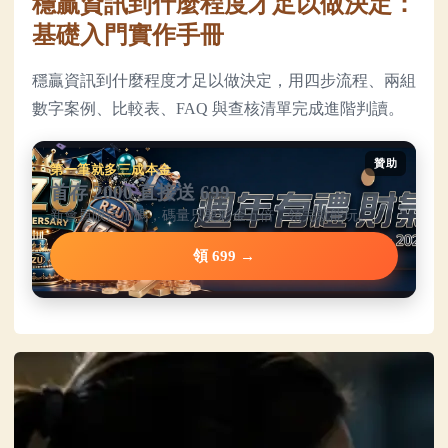
穩贏資訊到什麼程度才足以做決定：
基礎入門實作手冊
穩贏資訊到什麼程度才足以做決定，用四步流程、兩組
數字案例、比較表、FAQ 與查核清單完成進階判讀。
贊助
第一筆就多三成本金
首存 2000 直接送 699
新會員限定加碼，碼量只要彩金五倍，領完就能玩。
領 699 →