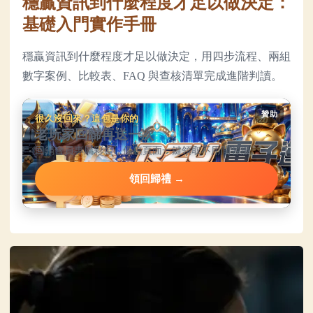
穩贏資訊到什麼程度才足以做決定：
基礎入門實作手冊
穩贏資訊到什麼程度才足以做決定，用四步流程、兩組
數字案例、比較表、FAQ 與查核清單完成進階判讀。
贊助
很久沒回來？這包是你的
老玩家回歸再送一次
回鍋會員專屬彩金，優惠頁面一鍵領取不用問客服。
領回歸禮 →