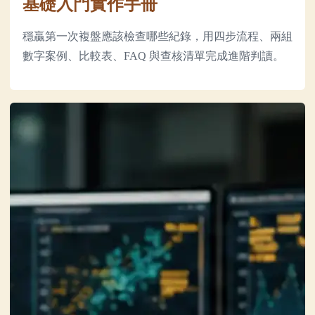
基礎入門實作手冊
穩贏第一次複盤應該檢查哪些紀錄，用四步流程、兩組
數字案例、比較表、FAQ 與查核清單完成進階判讀。