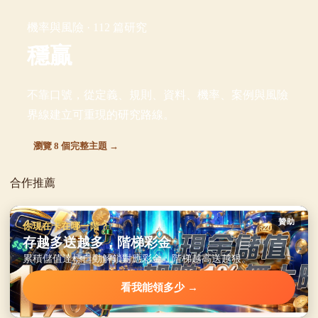
機率與風險 · 112 篇研究
穩贏
不靠口號，從定義、規則、資料、機率、案例與風險
界線建立可重現的研究路線。
瀏覽 8 個完整主題 →
合作推薦
贊助
你現在卡在哪一階？
存越多送越多，階梯彩金
累積儲值達標自動解鎖對應彩金，階梯越高送越狠。
看我能領多少 →