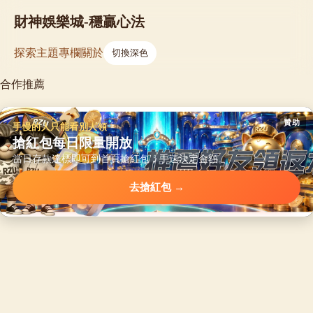
財神娛樂城-穩贏心法
探索
主題
專欄
關於
切換深色
合作推薦
贊助
手慢的人只能看別人領
搶紅包每日限量開放
當日存款達標即可到首頁搶紅包，手速決定金額。
去搶紅包 →