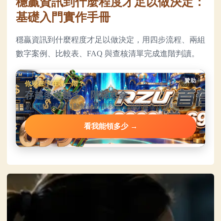
穩贏資訊到什麼程度才足以做決定：
基礎入門實作手冊
穩贏資訊到什麼程度才足以做決定，用四步流程、兩組
數字案例、比較表、FAQ 與查核清單完成進階判讀。
贊助
你現在卡在哪一階？
存越多送越多，階梯彩金
累積儲值達標自動解鎖對應彩金，階梯越高送越狠。
看我能領多少 →