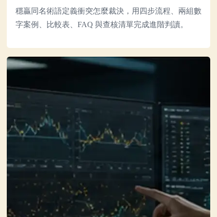
穩贏同名術語定義衝突怎麼裁決，用四步流程、兩組數
字案例、比較表、FAQ 與查核清單完成進階判讀。