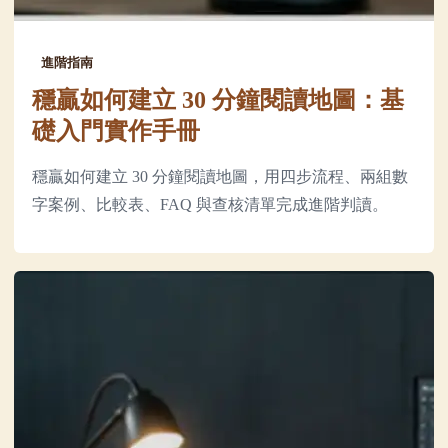
進階指南
穩贏如何建立 30 分鐘閱讀地圖：基
礎入門實作手冊
穩贏如何建立 30 分鐘閱讀地圖，用四步流程、兩組數
字案例、比較表、FAQ 與查核清單完成進階判讀。