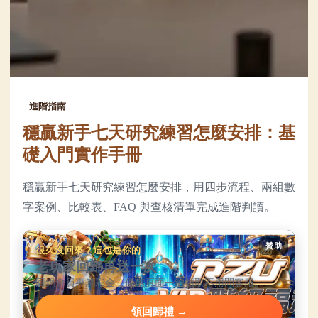
進階指南
穩贏新手七天研究練習怎麼安排：基
礎入門實作手冊
穩贏新手七天研究練習怎麼安排，用四步流程、兩組數
字案例、比較表、FAQ 與查核清單完成進階判讀。
贊助
很久沒回來？這包是你的
老玩家回歸再送一次
回鍋會員專屬彩金，優惠頁面一鍵領取不用問客服。
領回歸禮 →