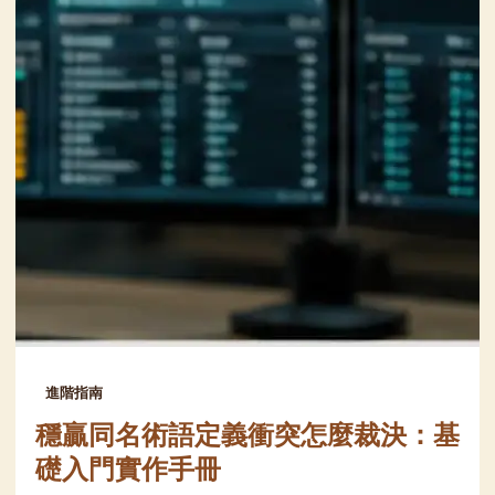
進階指南
穩贏同名術語定義衝突怎麼裁決：基
礎入門實作手冊