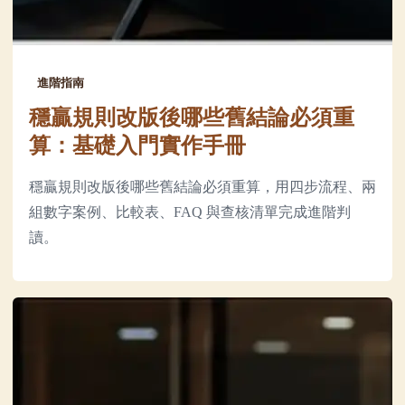
進階指南
穩贏規則改版後哪些舊結論必須重
算：基礎入門實作手冊
穩贏規則改版後哪些舊結論必須重算，用四步流程、兩
組數字案例、比較表、FAQ 與查核清單完成進階判
讀。