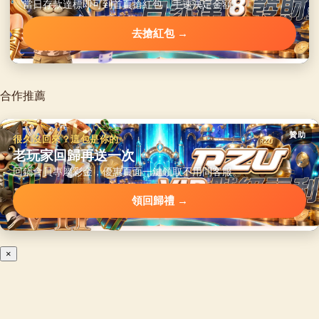
當日存款達標即可到首頁搶紅包，手速決定金額。
去搶紅包 →
合作推薦
贊助
很久沒回來？這包是你的
老玩家回歸再送一次
回鍋會員專屬彩金，優惠頁面一鍵領取不用問客服。
領回歸禮 →
×