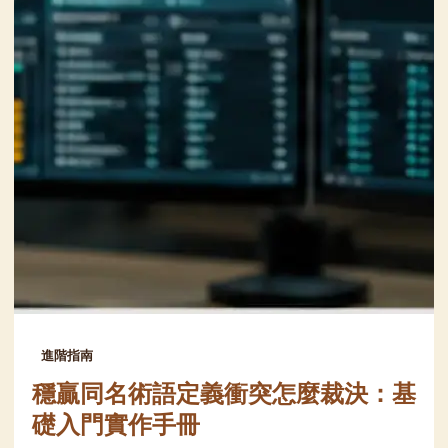
進階指南
穩贏同名術語定義衝突怎麼裁決：基
礎入門實作手冊