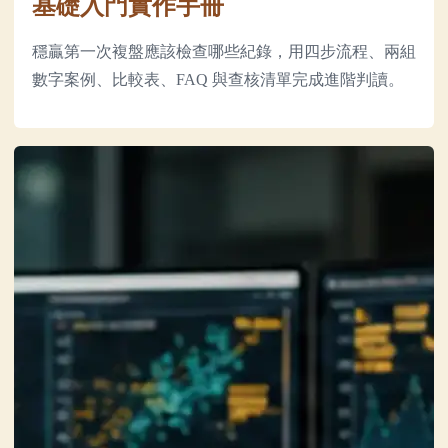
基礎入門實作手冊
穩贏第一次複盤應該檢查哪些紀錄，用四步流程、兩組
數字案例、比較表、FAQ 與查核清單完成進階判讀。