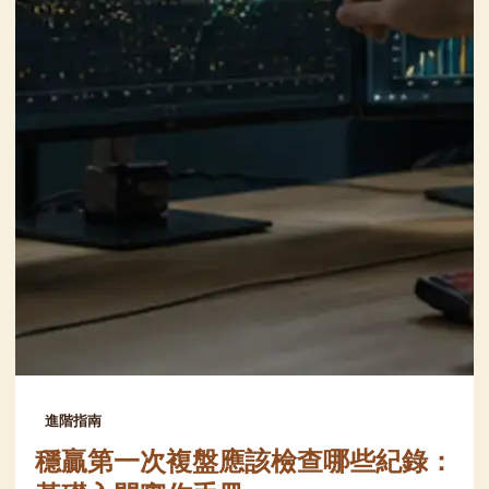
進階指南
穩贏第一次複盤應該檢查哪些紀錄：