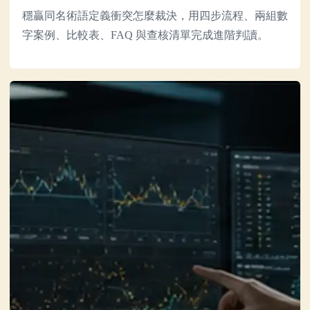
穩贏同名術語定義衝突怎麼裁決，用四步流程、兩組數
字案例、比較表、FAQ 與查核清單完成進階判讀。