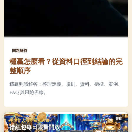
問題解答
穩贏怎麼看？從資料口徑到結論的完
整順序
穩贏判讀解答：整理定義、規則、資料、指標、案例、
FAQ 與風險界線。
贊助
手慢的人只能看別人領
搶紅包每日限量開放