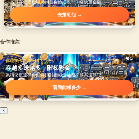
當日存款達標即可到首頁搶紅包，手速決定金額。
去搶紅包 →
合作推薦
贊助
你現在卡在哪一階？
存越多送越多，階梯彩金
累積儲值達標自動解鎖對應彩金，階梯越高送越狠。
看我能領多少 →
×