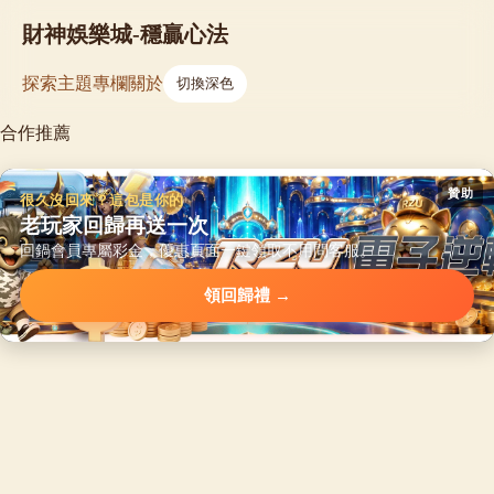
財神娛樂城-穩贏心法
探索
主題
專欄
關於
切換深色
合作推薦
贊助
很久沒回來？這包是你的
老玩家回歸再送一次
回鍋會員專屬彩金，優惠頁面一鍵領取不用問客服。
領回歸禮 →