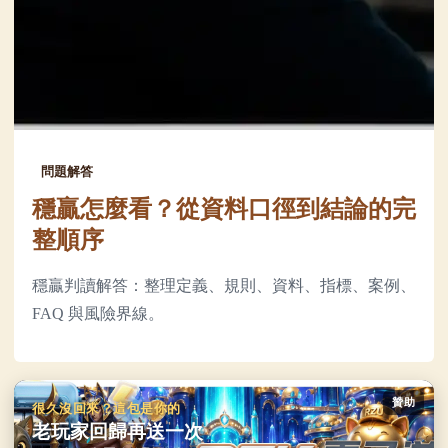
問題解答
穩贏怎麼看？從資料口徑到結論的完
整順序
穩贏判讀解答：整理定義、規則、資料、指標、案例、
FAQ 與風險界線。
贊助
很久沒回來？這包是你的
老玩家回歸再送一次