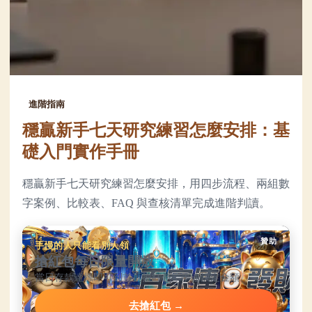
進階指南
穩贏新手七天研究練習怎麼安排：基
礎入門實作手冊
穩贏新手七天研究練習怎麼安排，用四步流程、兩組數
字案例、比較表、FAQ 與查核清單完成進階判讀。
贊助
手慢的人只能看別人領
搶紅包每日限量開放
當日存款達標即可到首頁搶紅包，手速決定金額。
去搶紅包 →