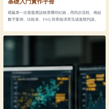
基礎入門實作手冊
穩贏第一次複盤應該檢查哪些紀錄，用四步流程、兩組
數字案例、比較表、FAQ 與查核清單完成進階判讀。