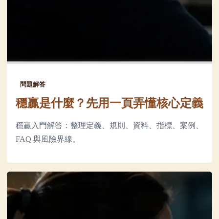
問題解答
穩贏是什麼？先用一頁弄懂核心定義
穩贏入門解答：整理定義、規則、資料、指標、案例、
FAQ 與風險界線。