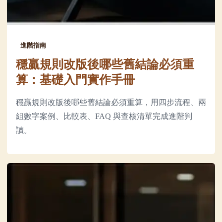
進階指南
穩贏規則改版後哪些舊結論必須重
算：基礎入門實作手冊
穩贏規則改版後哪些舊結論必須重算，用四步流程、兩
組數字案例、比較表、FAQ 與查核清單完成進階判
讀。