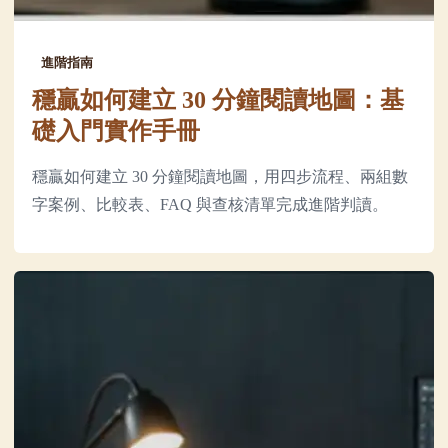
進階指南
穩贏如何建立 30 分鐘閱讀地圖：基
礎入門實作手冊
穩贏如何建立 30 分鐘閱讀地圖，用四步流程、兩組數
字案例、比較表、FAQ 與查核清單完成進階判讀。