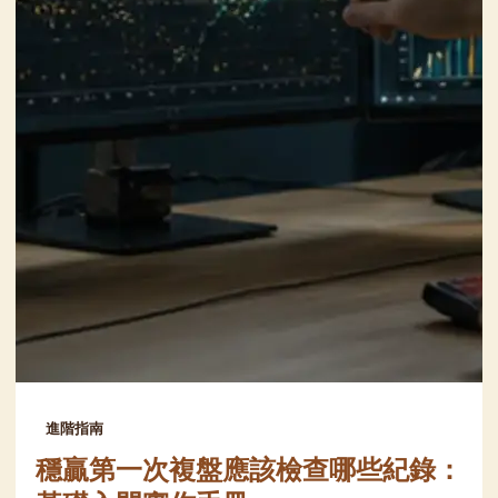
進階指南
穩贏第一次複盤應該檢查哪些紀錄：