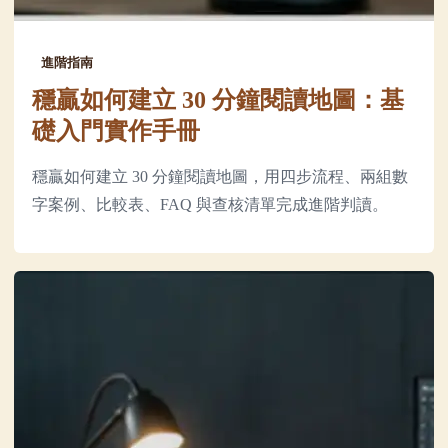
進階指南
穩贏如何建立 30 分鐘閱讀地圖：基
礎入門實作手冊
穩贏如何建立 30 分鐘閱讀地圖，用四步流程、兩組數
字案例、比較表、FAQ 與查核清單完成進階判讀。