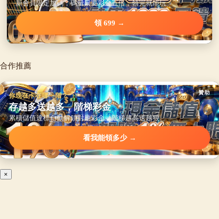
新會員限定加碼，碼量只要彩金五倍，領完就能玩。
領 699 →
合作推薦
贊助
你現在卡在哪一階？
存越多送越多，階梯彩金
累積儲值達標自動解鎖對應彩金，階梯越高送越狠。
看我能領多少 →
×