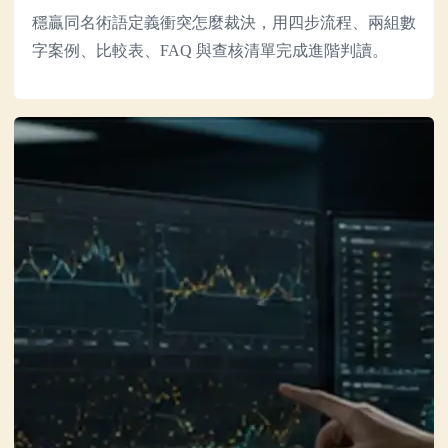
穩贏同名術語定義衝突怎麼裁決，用四步流程、兩組數
字案例、比較表、FAQ 與查核清單完成進階判讀。