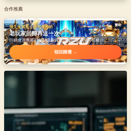
合作推薦
贊助
很久沒回來？這包是你的
老玩家回歸再送一次
回鍋會員專屬彩金，優惠頁面一鍵領取不用問客服。
領回歸禮 →