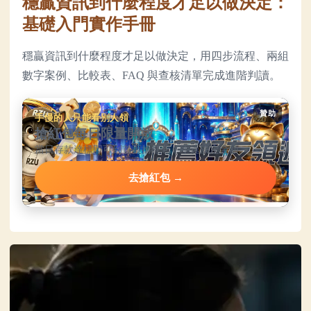
穩贏資訊到什麼程度才足以做決定：
基礎入門實作手冊
穩贏資訊到什麼程度才足以做決定，用四步流程、兩組
數字案例、比較表、FAQ 與查核清單完成進階判讀。
贊助
手慢的人只能看別人領
搶紅包每日限量開放
當日存款達標即可到首頁搶紅包，手速決定金額。
去搶紅包 →