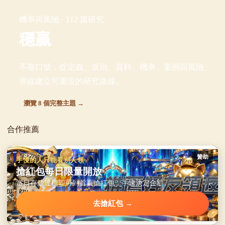
機率與風險 · 112 篇研究
穩贏
不靠口號，從定義、規則、資料、機率、案例與風險
界線建立可重現的研究路線。
瀏覽 8 個完整主題 →
合作推薦
贊助
手慢的人只能看別人領
搶紅包每日限量開放
當日存款達標即可到首頁搶紅包，手速決定金額。
去搶紅包 →