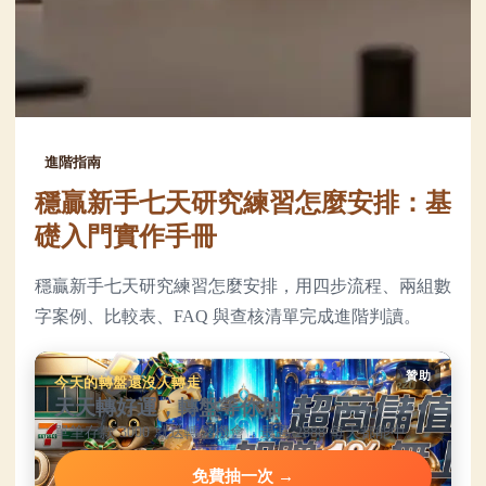
進階指南
穩贏新手七天研究練習怎麼安排：基
礎入門實作手冊
穩贏新手七天研究練習怎麼安排，用四步流程、兩組數
字案例、比較表、FAQ 與查核清單完成進階判讀。
贊助
今天的轉盤還沒人轉走
天天轉好運，轉盤等你抽
單筆存款 3000 就送轉盤機會，最高 2888 每天都能中。
免費抽一次 →