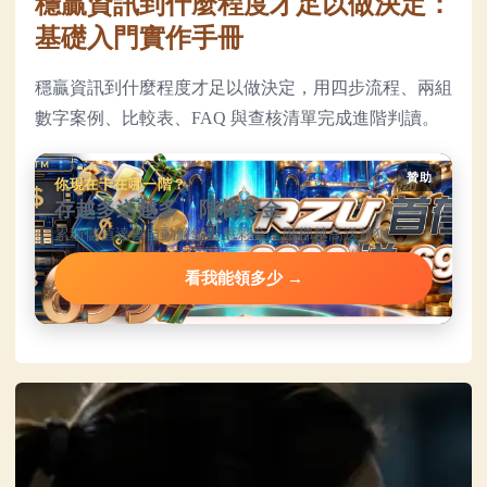
穩贏資訊到什麼程度才足以做決定：
基礎入門實作手冊
穩贏資訊到什麼程度才足以做決定，用四步流程、兩組
數字案例、比較表、FAQ 與查核清單完成進階判讀。
贊助
你現在卡在哪一階？
存越多送越多，階梯彩金
累積儲值達標自動解鎖對應彩金，階梯越高送越狠。
看我能領多少 →