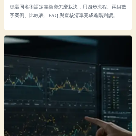
穩贏同名術語定義衝突怎麼裁決，用四步流程、兩組數
字案例、比較表、FAQ 與查核清單完成進階判讀。