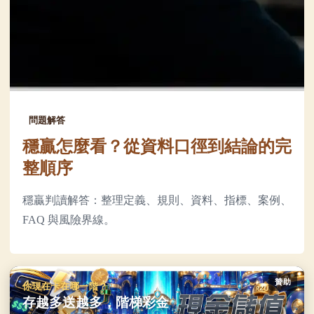
問題解答
穩贏怎麼看？從資料口徑到結論的完
整順序
穩贏判讀解答：整理定義、規則、資料、指標、案例、
FAQ 與風險界線。
贊助
你現在卡在哪一階？
存越多送越多，階梯彩金