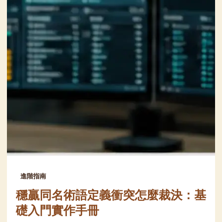
進階指南
穩贏同名術語定義衝突怎麼裁決：基
礎入門實作手冊