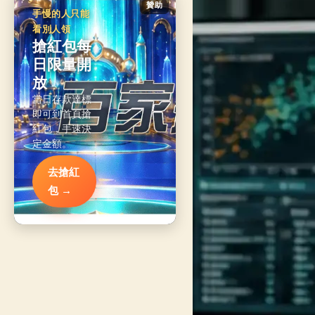
贊助
手慢的人只能
看別人領
搶紅包每
日限量開
放
當日存款達標
即可到首頁搶
紅包，手速決
定金額。
去搶紅
包 →