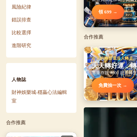
風險紀律
領 699 →
錯誤排查
比較選擇
合作推薦
進階研究
今天的轉盤還沒人轉走
天天轉好運，轉
單筆存款 3000 就送轉
人物誌
免費抽一次 →
財神娛樂城-穩贏心法編輯
室
合作推薦