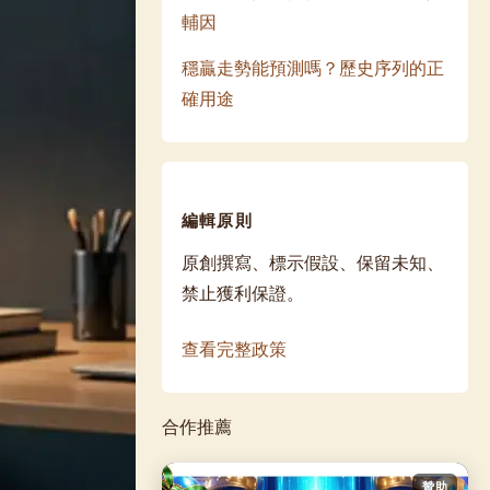
輔因
穩贏走勢能預測嗎？歷史序列的正
確用途
編輯原則
原創撰寫、標示假設、保留未知、
禁止獲利保證。
查看完整政策
合作推薦
贊助