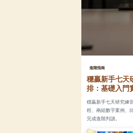
進階指南
穩贏新手七天
排：基礎入門
穩贏新手七天研究練
程、兩組數字案例、比
完成進階判讀。