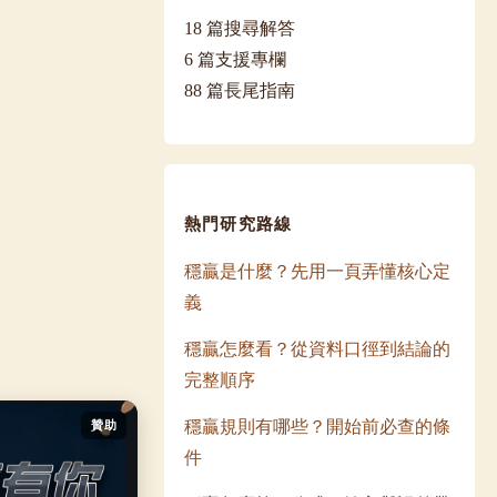
18 篇搜尋解答
6 篇支援專欄
88 篇長尾指南
熱門研究路線
穩贏是什麼？先用一頁弄懂核心定
義
穩贏怎麼看？從資料口徑到結論的
完整順序
穩贏規則有哪些？開始前必查的條
贊助
件