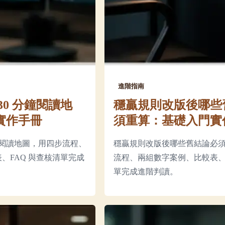
進階指南
30 分鐘閱讀地
穩贏規則改版後哪些
實作手冊
須重算：基礎入門實
分鐘閱讀地圖，用四步流程、
穩贏規則改版後哪些舊結論必
、FAQ 與查核清單完成
流程、兩組數字案例、比較表、F
單完成進階判讀。