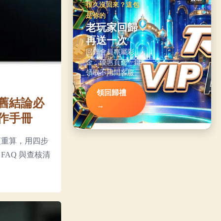
很久沒回來？這包
是你的
老玩家回歸
再送一次
回鍋會員專屬彩
金，優惠頁面一鍵
領取不用問客服。
領回歸禮
舊結論必
→
作手冊
須重算，用四步
AQ 與查核清