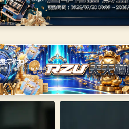
盤等你抽
盤機會，最高 2888 每天都能中。