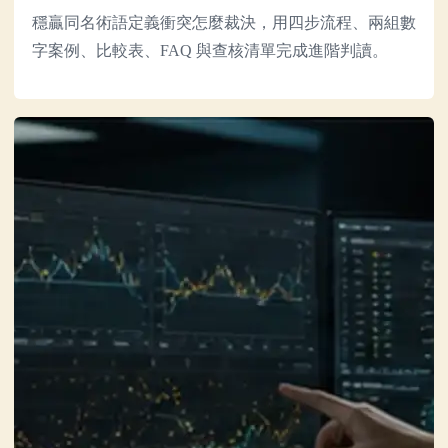
穩贏同名術語定義衝突怎麼裁決，用四步流程、兩組數
字案例、比較表、FAQ 與查核清單完成進階判讀。