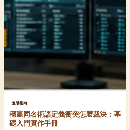
進階指南
穩贏同名術語定義衝突怎麼裁決：基
礎入門實作手冊