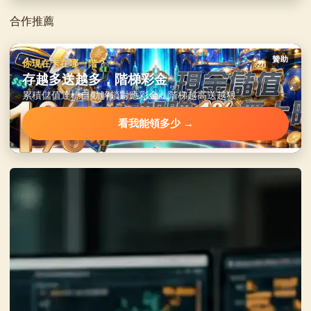
合作推薦
贊助
你現在卡在哪一階？
存越多送越多，階梯彩金
累積儲值達標自動解鎖對應彩金，階梯越高送越狠。
看我能領多少 →