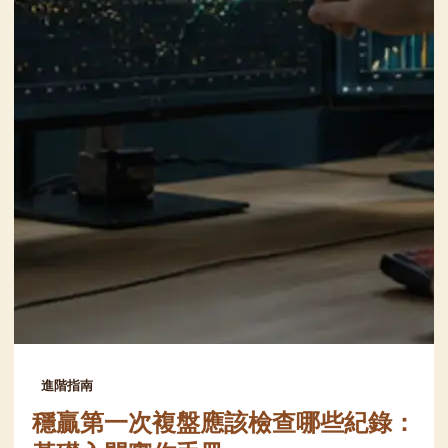
進階指南
穩贏第一次複盤應該檢查哪些紀錄：