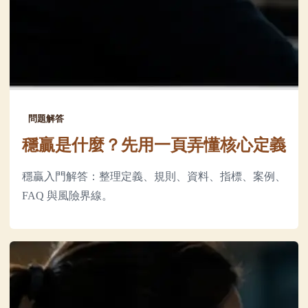
問題解答
穩贏是什麼？先用一頁弄懂核心定義
穩贏入門解答：整理定義、規則、資料、指標、案例、
FAQ 與風險界線。