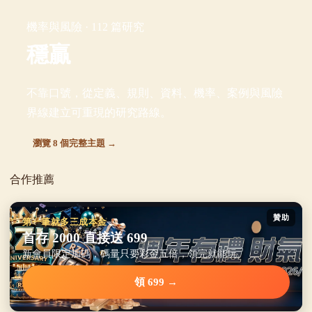
機率與風險 · 112 篇研究
穩贏
不靠口號，從定義、規則、資料、機率、案例與風險
界線建立可重現的研究路線。
瀏覽 8 個完整主題 →
合作推薦
贊助
第一筆就多三成本金
首存 2000 直接送 699
新會員限定加碼，碼量只要彩金五倍，領完就能玩。
領 699 →