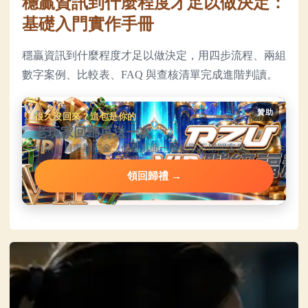
穩贏資訊到什麼程度才足以做決定：
基礎入門實作手冊
穩贏資訊到什麼程度才足以做決定，用四步流程、兩組
數字案例、比較表、FAQ 與查核清單完成進階判讀。
贊助
很久沒回來？這包是你的
老玩家回歸再送一次
回鍋會員專屬彩金，優惠頁面一鍵領取不用問客服。
領回歸禮 →