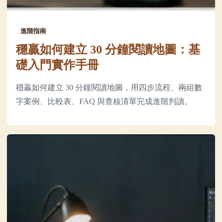
進階指南
穩贏如何建立 30 分鐘閱讀地圖：基
礎入門實作手冊
穩贏如何建立 30 分鐘閱讀地圖，用四步流程、兩組數
字案例、比較表、FAQ 與查核清單完成進階判讀。