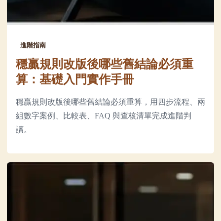
進階指南
穩贏規則改版後哪些舊結論必須重
算：基礎入門實作手冊
穩贏規則改版後哪些舊結論必須重算，用四步流程、兩
組數字案例、比較表、FAQ 與查核清單完成進階判
讀。