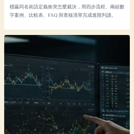
穩贏同名術語定義衝突怎麼裁決，用四步流程、兩組數
字案例、比較表、FAQ 與查核清單完成進階判讀。