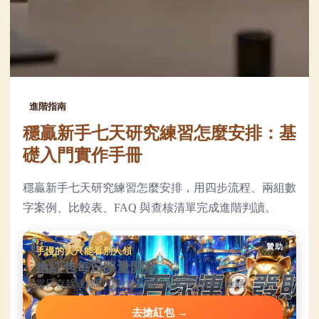
進階指南
穩贏新手七天研究練習怎麼安排：基
礎入門實作手冊
穩贏新手七天研究練習怎麼安排，用四步流程、兩組數
字案例、比較表、FAQ 與查核清單完成進階判讀。
贊助
手慢的人只能看別人領
搶紅包每日限量開放
當日存款達標即可到首頁搶紅包，手速決定金額。
去搶紅包 →