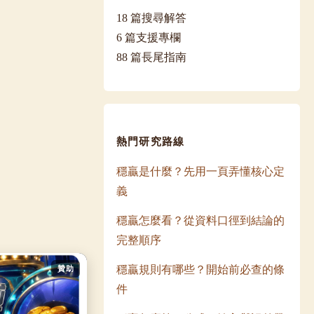
18 篇搜尋解答
6 篇支援專欄
88 篇長尾指南
熱門研究路線
穩贏是什麼？先用一頁弄懂核心定
義
穩贏怎麼看？從資料口徑到結論的
完整順序
穩贏規則有哪些？開始前必查的條
贊助
件