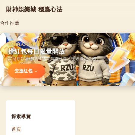
財神娛樂城-穩贏心法
合作推薦
手慢的人只能看別人領
搶紅包每日限量開放
當日存款達標即可到首頁搶紅包，手速決定金額。
去搶紅包 →
探索導覽
首頁