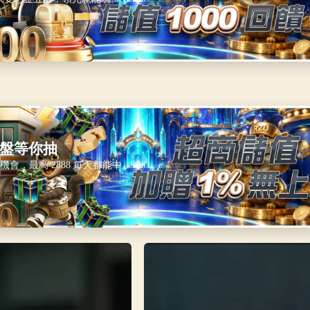
盤等你抽
盤機會，最高 2888 每天都能中。