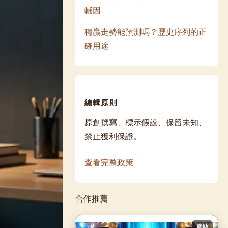
輔因
穩贏走勢能預測嗎？歷史序列的正
確用途
編輯原則
原創撰寫、標示假設、保留未知、
禁止獲利保證。
查看完整政策
合作推薦
贊助