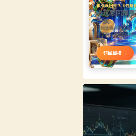
很久沒回來？這包是
老玩家回歸再
一次
回鍋會員專屬彩金，
惠頁面一鍵領取不用
客服。
領回歸禮 →