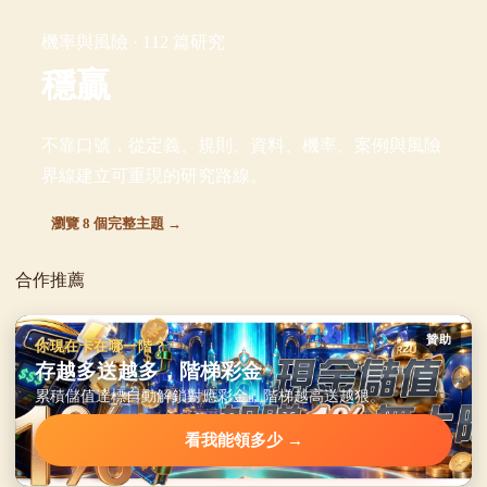
機率與風險 · 112 篇研究
穩贏
不靠口號，從定義、規則、資料、機率、案例與風險
界線建立可重現的研究路線。
瀏覽 8 個完整主題 →
合作推薦
贊助
你現在卡在哪一階？
存越多送越多，階梯彩金
累積儲值達標自動解鎖對應彩金，階梯越高送越狠。
看我能領多少 →