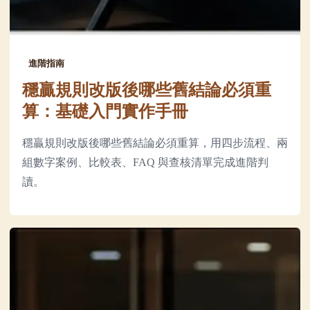
進階指南
穩贏規則改版後哪些舊結論必須重
算：基礎入門實作手冊
穩贏規則改版後哪些舊結論必須重算，用四步流程、兩
組數字案例、比較表、FAQ 與查核清單完成進階判
讀。