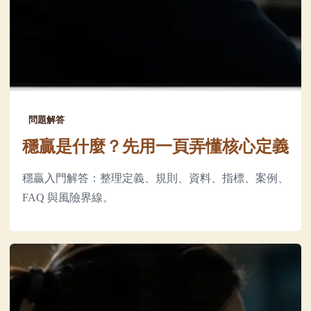
問題解答
穩贏是什麼？先用一頁弄懂核心定義
穩贏入門解答：整理定義、規則、資料、指標、案例、
FAQ 與風險界線。