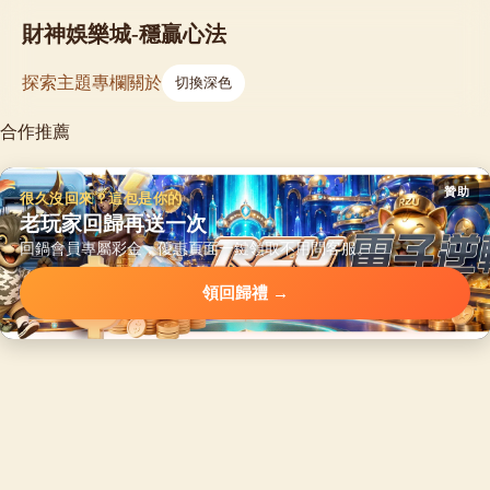
財神娛樂城-穩贏心法
探索
主題
專欄
關於
切換深色
合作推薦
贊助
很久沒回來？這包是你的
老玩家回歸再送一次
回鍋會員專屬彩金，優惠頁面一鍵領取不用問客服。
領回歸禮 →