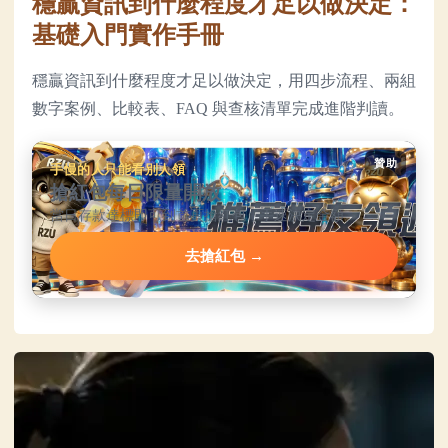
穩贏資訊到什麼程度才足以做決定：
基礎入門實作手冊
穩贏資訊到什麼程度才足以做決定，用四步流程、兩組
數字案例、比較表、FAQ 與查核清單完成進階判讀。
贊助
手慢的人只能看別人領
搶紅包每日限量開放
當日存款達標即可到首頁搶紅包，手速決定金額。
去搶紅包 →