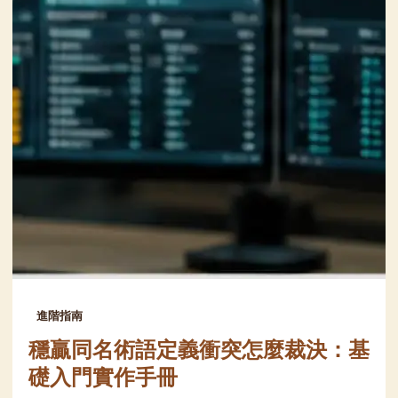
進階指南
穩贏同名術語定義衝突怎麼裁決：基
礎入門實作手冊