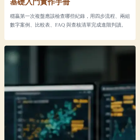
基礎入門實作手冊
穩贏第一次複盤應該檢查哪些紀錄，用四步流程、兩組
數字案例、比較表、FAQ 與查核清單完成進階判讀。