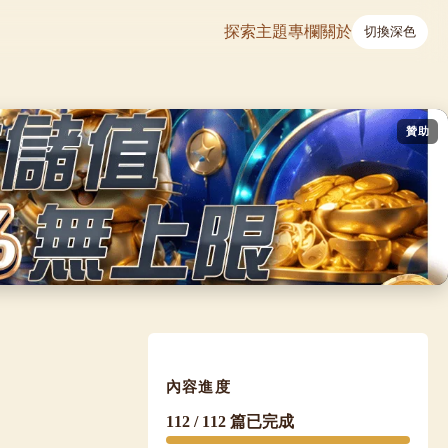
探索
主題
專欄
關於
切換深色
贊助
內容進度
112 / 112 篇已完成