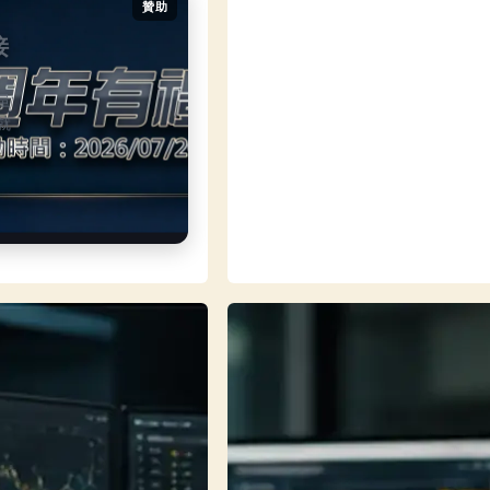
贊助
接
量
就