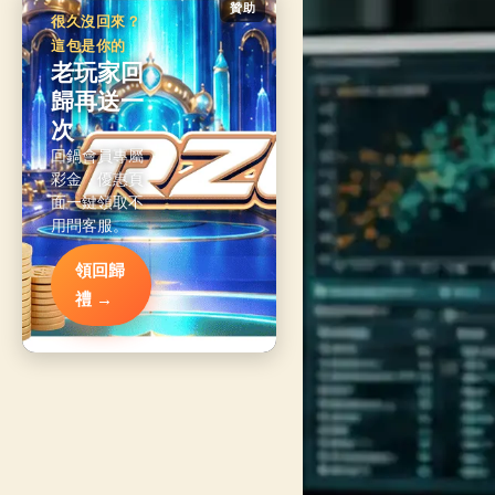
贊助
很久沒回來？
這包是你的
老玩家回
歸再送一
次
回鍋會員專屬
彩金，優惠頁
面一鍵領取不
用問客服。
領回歸
禮 →