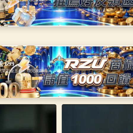
 699
只要彩金五倍，領完就能玩。