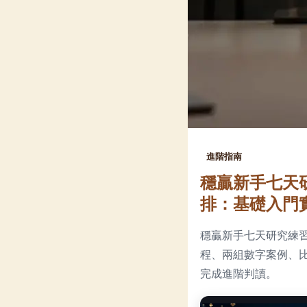
進階指南
穩贏新手七天
排：基礎入門
穩贏新手七天研究練
程、兩組數字案例、比
完成進階判讀。