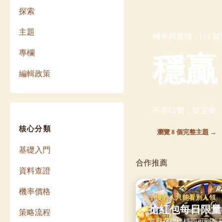
探索
主題
機率與風險 · 112 
專欄
穩贏
編輯政策
不靠口號，從定義
核心分類
瀏覽 8 個完整主題 →
基礎入門
合作推薦
資料查證
機率價格
手慢的人只能看別人領
搶紅包每日限量
策略流程
當日存款達標即可到首