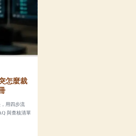
突怎麼裁
冊
決，用四步流
Q 與查核清單