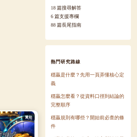
18 篇搜尋解答
6 篇支援專欄
88 篇長尾指南
熱門研究路線
穩贏是什麼？先用一頁弄懂核心定
義
穩贏怎麼看？從資料口徑到結論的
完整順序
穩贏規則有哪些？開始前必查的條
贊助
件