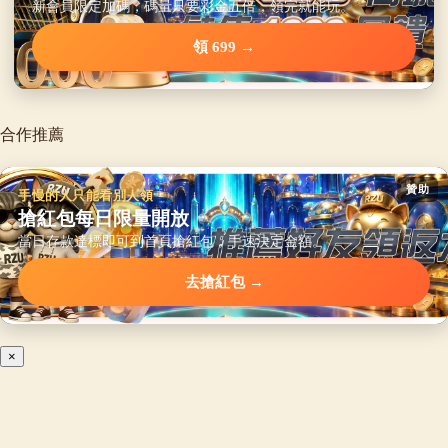
新會員限定加碼，碼量只要彩金五倍，領完就能玩。
領 699 →
合作推薦
贊助
手慢的人只能看別人領
搶紅包每日限量開放
當日存款達標即可到首頁搶紅包，手速決定金額。
去搶紅包 →
×