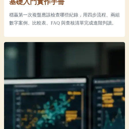
基礎入門實作手冊
穩贏第一次複盤應該檢查哪些紀錄，用四步流程、兩組
數字案例、比較表、FAQ 與查核清單完成進階判讀。