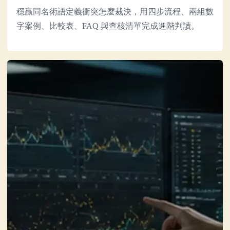
穩贏同名術語定義衝突怎麼裁決，用四步流程、兩組數
字案例、比較表、FAQ 與查核清單完成進階判讀。