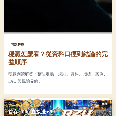
問題解答
穩贏怎麼看？從資料口徑到結論的完
整順序
穩贏判讀解答：整理定義、規則、資料、指標、案例、
FAQ 與風險界線。
贊助
第一筆就多三成本金
首存 2000 直接送 699