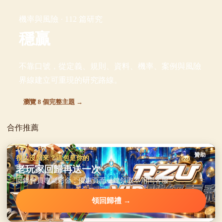
機率與風險 · 112 篇研究
穩贏
不靠口號，從定義、規則、資料、機率、案例與風險
界線建立可重現的研究路線。
瀏覽 8 個完整主題 →
合作推薦
贊助
很久沒回來？這包是你的
老玩家回歸再送一次
回鍋會員專屬彩金，優惠頁面一鍵領取不用問客服。
領回歸禮 →