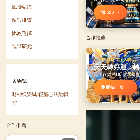
風險紀律
領 699 →
錯誤排查
比較選擇
合作推薦
進階研究
今天的轉盤還沒人轉走
天天轉好運，轉
單筆存款 3000 就送轉
人物誌
免費抽一次 →
財神娛樂城-穩贏心法編輯
室
合作推薦