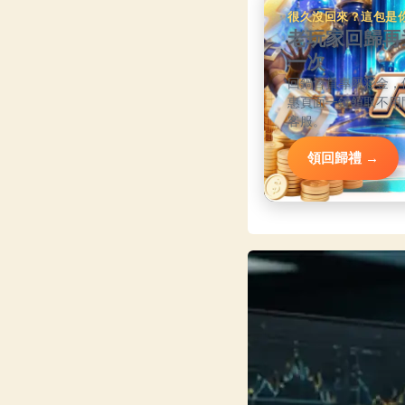
很久沒回來？這包是
老玩家回歸再
一次
回鍋會員專屬彩金，
惠頁面一鍵領取不用
客服。
領回歸禮 →