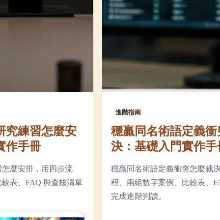
進階指南
研究練習怎麼安
穩贏同名術語定義衝
實作手冊
決：基礎入門實作手
習怎麼安排，用四步流
穩贏同名術語定義衝突怎麼裁
較表、FAQ 與查核清單
程、兩組數字案例、比較表、FA
完成進階判讀。