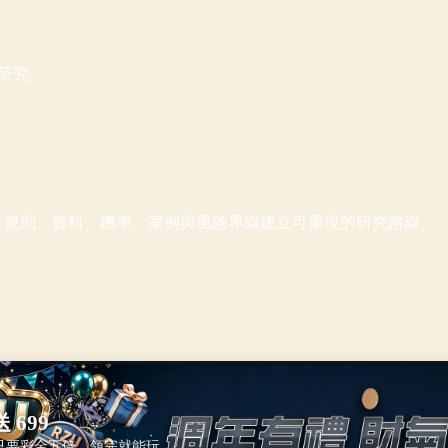
篇研究
、規則、資料、機率、案例與風險界線建立可重現的研究路線。
 699
只要彩金五倍，領完就能玩。