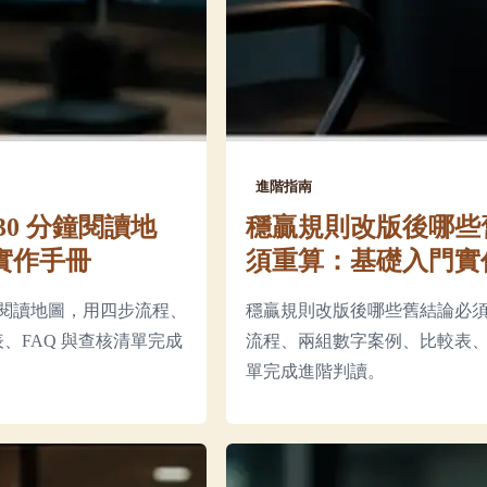
進階指南
30 分鐘閱讀地
穩贏規則改版後哪些
實作手冊
須重算：基礎入門實
分鐘閱讀地圖，用四步流程、
穩贏規則改版後哪些舊結論必
、FAQ 與查核清單完成
流程、兩組數字案例、比較表、F
單完成進階判讀。