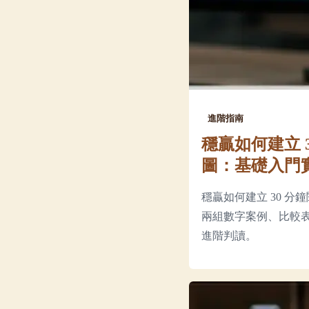
進階指南
穩贏如何建立 
圖：基礎入門
穩贏如何建立 30 
兩組數字案例、比較表
進階判讀。