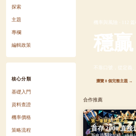
探索
主題
機率與風險 · 112 
專欄
穩贏
編輯政策
不靠口號，從定義
核心分類
瀏覽 8 個完整主題 →
基礎入門
合作推薦
資料查證
機率價格
第一筆就多三成本金
首存 2000 直接送
策略流程
新會員限定加碼，碼量