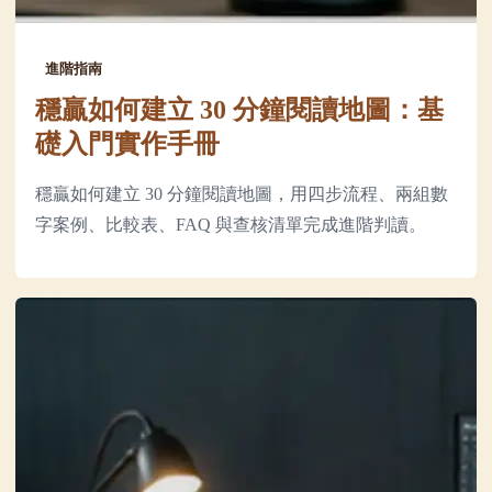
進階指南
穩贏如何建立 30 分鐘閱讀地圖：基
礎入門實作手冊
穩贏如何建立 30 分鐘閱讀地圖，用四步流程、兩組數
字案例、比較表、FAQ 與查核清單完成進階判讀。