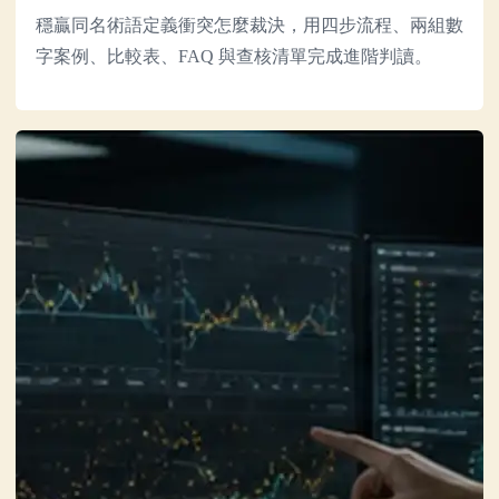
穩贏同名術語定義衝突怎麼裁決，用四步流程、兩組數
字案例、比較表、FAQ 與查核清單完成進階判讀。