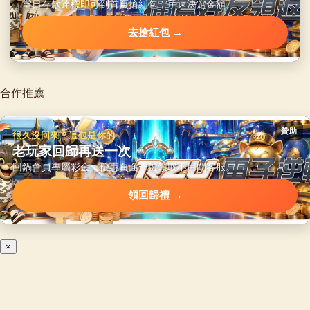
當日存款達標即可到首頁搶紅包，手速決定金額。
去搶紅包 →
合作推薦
贊助
很久沒回來？這包是你的
老玩家回歸再送一次
回鍋會員專屬彩金，優惠頁面一鍵領取不用問客服。
領回歸禮 →
×