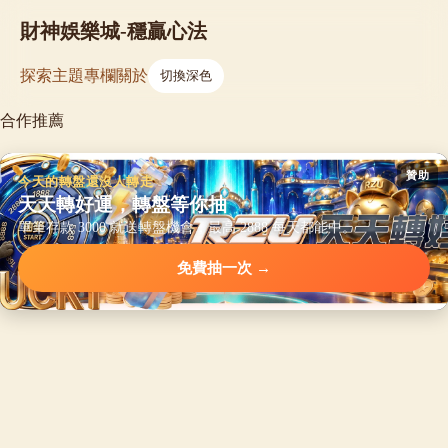
財神娛樂城-穩贏心法
探索
主題
專欄
關於
切換深色
合作推薦
贊助
今天的轉盤還沒人轉走
天天轉好運，轉盤等你抽
單筆存款 3000 就送轉盤機會，最高 2888 每天都能中。
免費抽一次 →