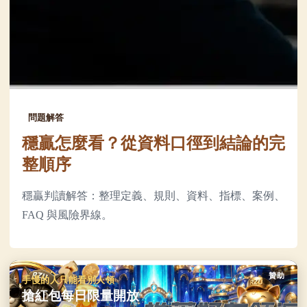
問題解答
穩贏怎麼看？從資料口徑到結論的完
整順序
穩贏判讀解答：整理定義、規則、資料、指標、案例、
FAQ 與風險界線。
贊助
手慢的人只能看別人領
搶紅包每日限量開放