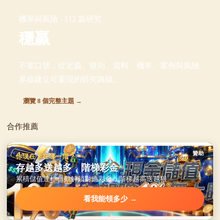
機率與風險 · 112 篇研究
穩贏
不靠口號，從定義、規則、資料、機率、案例與風險
界線建立可重現的研究路線。
瀏覽 8 個完整主題 →
合作推薦
贊助
你現在卡在哪一階？
存越多送越多，階梯彩金
累積儲值達標自動解鎖對應彩金，階梯越高送越狠。
看我能領多少 →