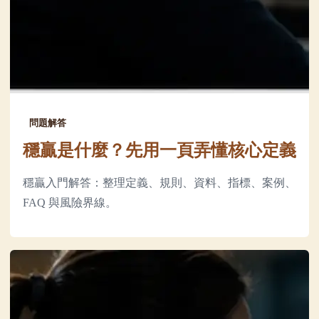
問題解答
穩贏是什麼？先用一頁弄懂核心定義
穩贏入門解答：整理定義、規則、資料、指標、案例、
FAQ 與風險界線。