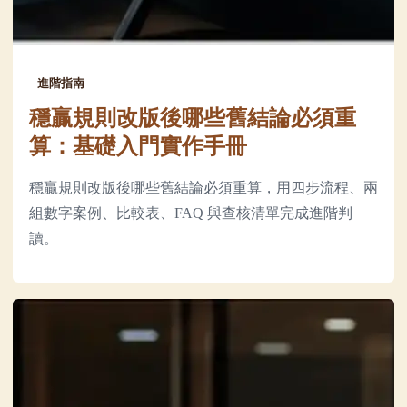
進階指南
穩贏規則改版後哪些舊結論必須重
算：基礎入門實作手冊
穩贏規則改版後哪些舊結論必須重算，用四步流程、兩
組數字案例、比較表、FAQ 與查核清單完成進階判
讀。