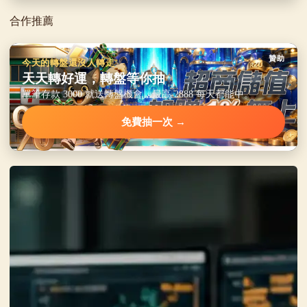
合作推薦
贊助
今天的轉盤還沒人轉走
天天轉好運，轉盤等你抽
單筆存款 3000 就送轉盤機會，最高 2888 每天都能中。
免費抽一次 →