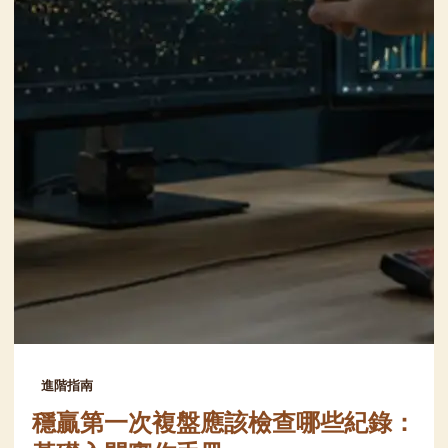
進階指南
穩贏第一次複盤應該檢查哪些紀錄：