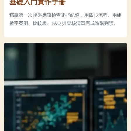
基礎入門實作手冊
穩贏第一次複盤應該檢查哪些紀錄，用四步流程、兩組
數字案例、比較表、FAQ 與查核清單完成進階判讀。