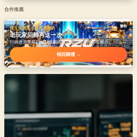
合作推薦
贊助
很久沒回來？這包是你的
老玩家回歸再送一次
回鍋會員專屬彩金，優惠頁面一鍵領取不用問客服。
領回歸禮 →