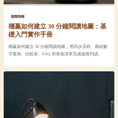
進階指南
穩贏如何建立 30 分鐘閱讀地圖：基
礎入門實作手冊
穩贏如何建立 30 分鐘閱讀地圖，用四步流程、兩組數
字案例、比較表、FAQ 與查核清單完成進階判讀。