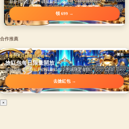
新會員限定加碼，碼量只要彩金五倍，領完就能玩。
領 699 →
合作推薦
贊助
手慢的人只能看別人領
搶紅包每日限量開放
當日存款達標即可到首頁搶紅包，手速決定金額。
去搶紅包 →
×