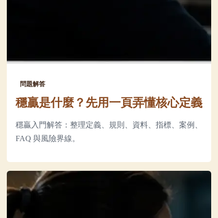
問題解答
穩贏是什麼？先用一頁弄懂核心定義
穩贏入門解答：整理定義、規則、資料、指標、案例、
FAQ 與風險界線。