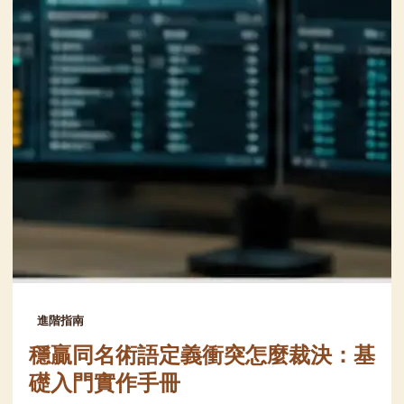
進階指南
穩贏同名術語定義衝突怎麼裁決：基
礎入門實作手冊