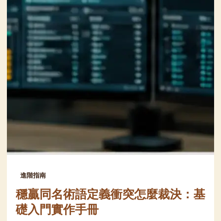
進階指南
穩贏同名術語定義衝突怎麼裁決：基
礎入門實作手冊