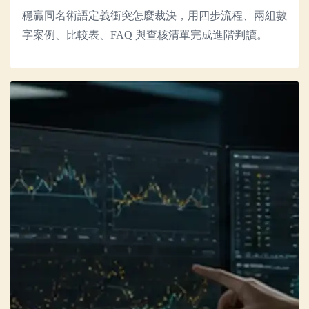
穩贏同名術語定義衝突怎麼裁決，用四步流程、兩組數
字案例、比較表、FAQ 與查核清單完成進階判讀。