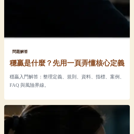
問題解答
穩贏是什麼？先用一頁弄懂核心定義
穩贏入門解答：整理定義、規則、資料、指標、案例、
FAQ 與風險界線。