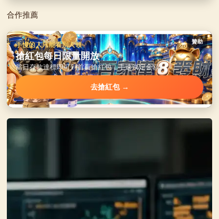
合作推薦
贊助
手慢的人只能看別人領
搶紅包每日限量開放
當日存款達標即可到首頁搶紅包，手速決定金額。
去搶紅包 →