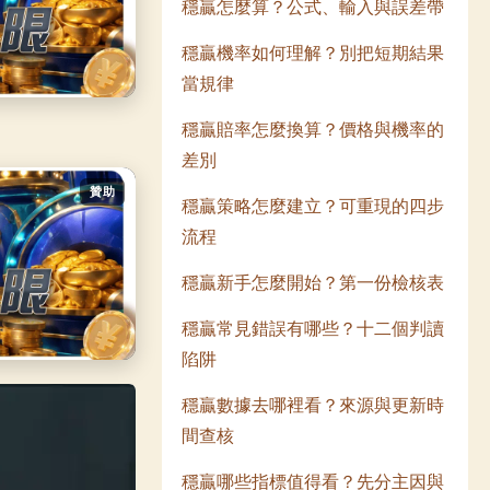
穩贏怎麼算？公式、輸入與誤差帶
穩贏機率如何理解？別把短期結果
當規律
穩贏賠率怎麼換算？價格與機率的
差別
贊助
穩贏策略怎麼建立？可重現的四步
流程
穩贏新手怎麼開始？第一份檢核表
穩贏常見錯誤有哪些？十二個判讀
陷阱
穩贏數據去哪裡看？來源與更新時
間查核
穩贏哪些指標值得看？先分主因與