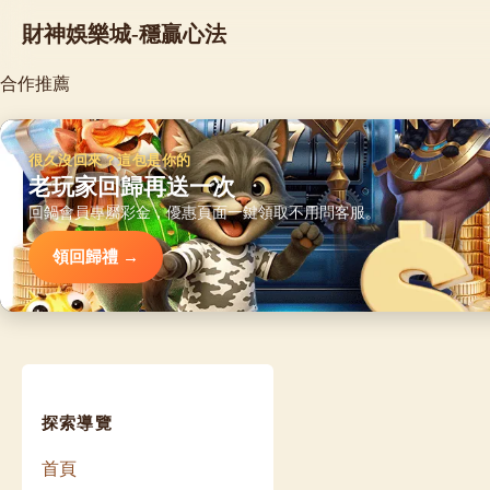
財神娛樂城-穩贏心法
合作推薦
很久沒回來？這包是你的
老玩家回歸再送一次
回鍋會員專屬彩金，優惠頁面一鍵領取不用問客服。
領回歸禮 →
探索導覽
首頁