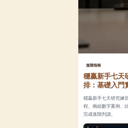
進階指南
穩贏新手七天
排：基礎入門
穩贏新手七天研究練
程、兩組數字案例、比
完成進階判讀。