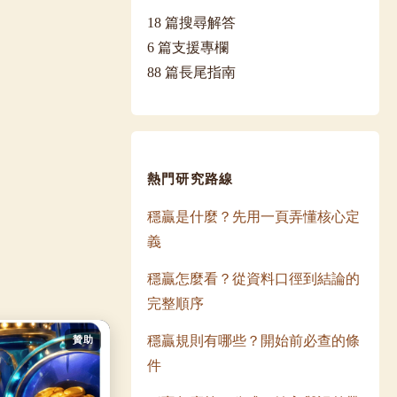
18 篇搜尋解答
6 篇支援專欄
88 篇長尾指南
熱門研究路線
穩贏是什麼？先用一頁弄懂核心定
義
穩贏怎麼看？從資料口徑到結論的
完整順序
穩贏規則有哪些？開始前必查的條
贊助
件