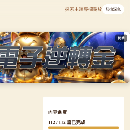
探索
主題
專欄
關於
切換深色
贊助
內容進度
112 / 112 篇已完成