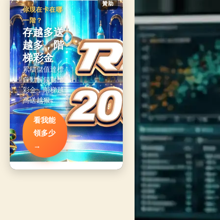
贊助
你現在卡在哪
一階？
存越多送
越多，階
梯彩金
累積儲值達標
自動解鎖對應
彩金，階梯越
高送越狠。
看我能
領多少
→