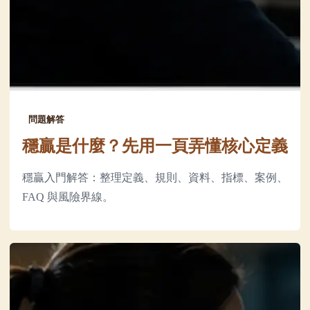
問題解答
穩贏是什麼？先用一頁弄懂核心定義
穩贏入門解答：整理定義、規則、資料、指標、案例、
FAQ 與風險界線。