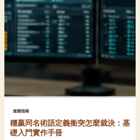
進階指南
穩贏同名術語定義衝突怎麼裁決：基
礎入門實作手冊