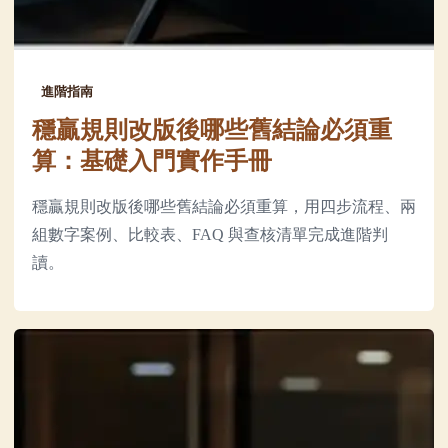
進階指南
穩贏規則改版後哪些舊結論必須重
算：基礎入門實作手冊
穩贏規則改版後哪些舊結論必須重算，用四步流程、兩
組數字案例、比較表、FAQ 與查核清單完成進階判
讀。