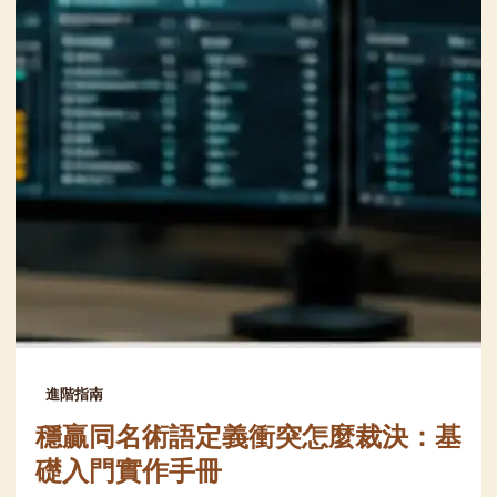
進階指南
穩贏同名術語定義衝突怎麼裁決：基
礎入門實作手冊