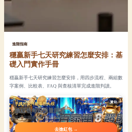
進階指南
穩贏新手七天研究練習怎麼安排：基
礎入門實作手冊
穩贏新手七天研究練習怎麼安排，用四步流程、兩組數
字案例、比較表、FAQ 與查核清單完成進階判讀。
贊助
手慢的人只能看別人領
搶紅包每日限量開放
當日存款達標即可到首頁搶紅包，手速決定金額。
去搶紅包 →