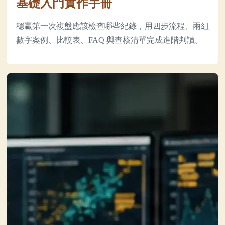
基礎入門實作手冊
穩贏第一次複盤應該檢查哪些紀錄，用四步流程、兩組
數字案例、比較表、FAQ 與查核清單完成進階判讀。