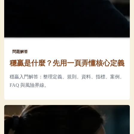
問題解答
穩贏是什麼？先用一頁弄懂核心定義
穩贏入門解答：整理定義、規則、資料、指標、案例、
FAQ 與風險界線。