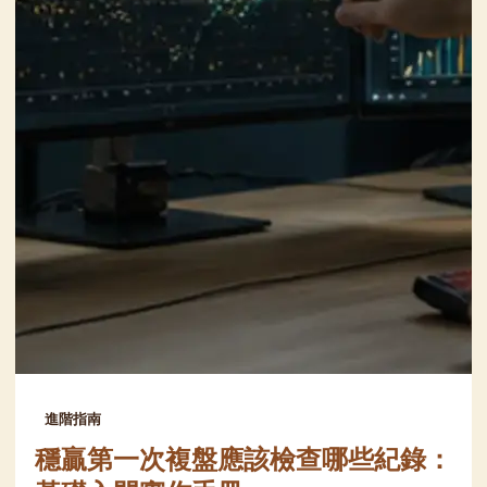
進階指南
穩贏第一次複盤應該檢查哪些紀錄：