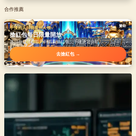
合作推薦
贊助
手慢的人只能看別人領
搶紅包每日限量開放
當日存款達標即可到首頁搶紅包，手速決定金額。
去搶紅包 →