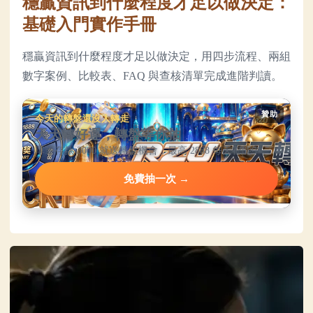
穩贏資訊到什麼程度才足以做決定：
基礎入門實作手冊
穩贏資訊到什麼程度才足以做決定，用四步流程、兩組
數字案例、比較表、FAQ 與查核清單完成進階判讀。
贊助
今天的轉盤還沒人轉走
天天轉好運，轉盤等你抽
單筆存款 3000 就送轉盤機會，最高 2888 每天都能中。
免費抽一次 →