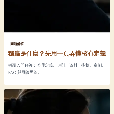
問題解答
穩贏是什麼？先用一頁弄懂核心定義
穩贏入門解答：整理定義、規則、資料、指標、案例、
FAQ 與風險界線。