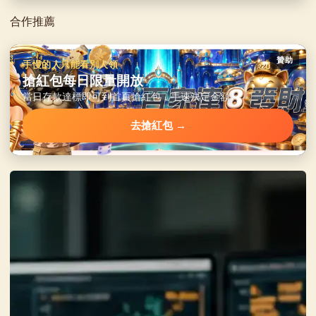
合作推薦
贊助
手慢的人只能看別人領
搶紅包每日限量開放
當日存款達標即可到首頁搶紅包，手速決定金額。
去搶紅包 →