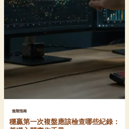
進階指南
穩贏第一次複盤應該檢查哪些紀錄：