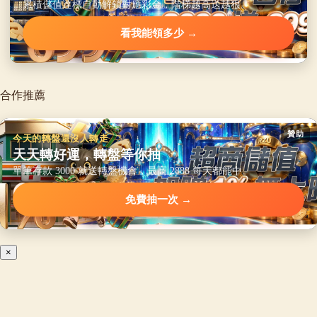
累積儲值達標自動解鎖對應彩金，階梯越高送越狠。
看我能領多少 →
合作推薦
贊助
今天的轉盤還沒人轉走
天天轉好運，轉盤等你抽
單筆存款 3000 就送轉盤機會，最高 2888 每天都能中。
免費抽一次 →
×