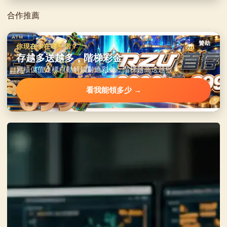
合作推薦
贊助
你現在卡在哪一階？
存越多送越多，階梯彩金
累積儲值達標自動解鎖對應彩金，階梯越高送越狠。
看我能領多少 →