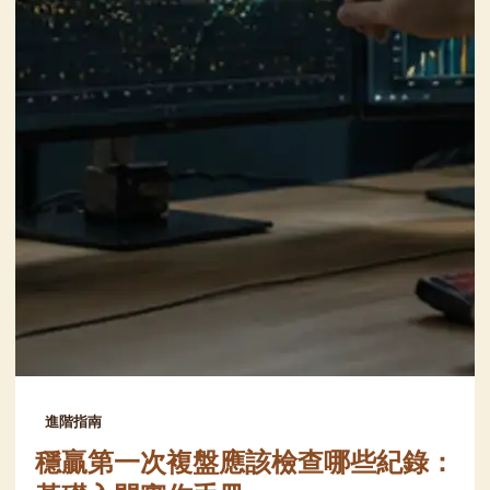
進階指南
穩贏第一次複盤應該檢查哪些紀錄：