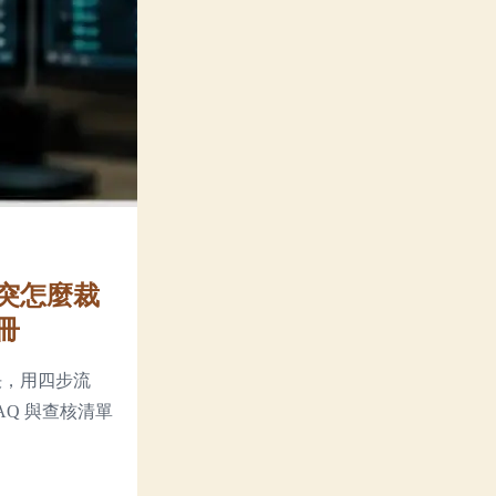
突怎麼裁
冊
決，用四步流
Q 與查核清單