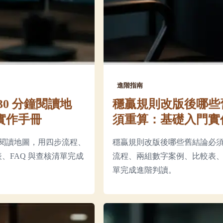
進階指南
30 分鐘閱讀地
穩贏規則改版後哪些
實作手冊
須重算：基礎入門實
分鐘閱讀地圖，用四步流程、
穩贏規則改版後哪些舊結論必
、FAQ 與查核清單完成
流程、兩組數字案例、比較表、F
單完成進階判讀。