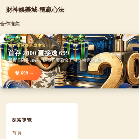
財神娛樂城-穩贏心法
合作推薦
第一筆就多三成本金
首存 2000 直接送 699
新會員限定加碼，碼量只要彩金五倍，領完就能玩。
領 699 →
探索導覽
首頁