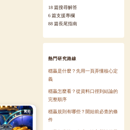
18 篇搜尋解答
6 篇支援專欄
88 篇長尾指南
熱門研究路線
穩贏是什麼？先用一頁弄懂核心定
義
穩贏怎麼看？從資料口徑到結論的
完整順序
穩贏規則有哪些？開始前必查的條
贊助
件