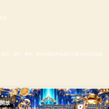
篇研究
、規則、資料、機率、案例與風險界線建立可重現的研究路線。
開放
頁搶紅包，手速決定金額。