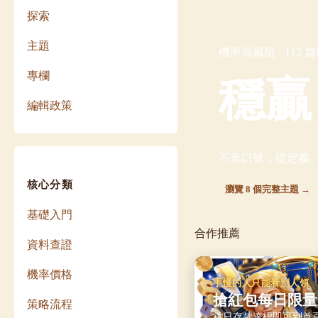
探索
主題
機率與風險 · 112 
專欄
穩贏
編輯政策
不靠口號，從定義
核心分類
瀏覽 8 個完整主題 →
基礎入門
合作推薦
資料查證
機率價格
手慢的人只能看別人領
搶紅包每日限量
策略流程
當日存款達標即可到首