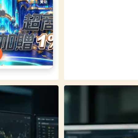
贊助
走
轉
轉盤
天都