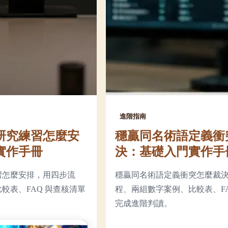
進階指南
研究練習怎麼安
穩贏同名術語定義衝
實作手冊
決：基礎入門實作手
習怎麼安排，用四步流
穩贏同名術語定義衝突怎麼裁
較表、FAQ 與查核清單
程、兩組數字案例、比較表、FA
完成進階判讀。