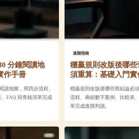
進階指南
30 分鐘閱讀地
穩贏規則改版後哪些
實作手冊
須重算：基礎入門實
分鐘閱讀地圖，用四步流程、
穩贏規則改版後哪些舊結論必
、FAQ 與查核清單完成
流程、兩組數字案例、比較表、F
單完成進階判讀。