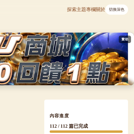
探索
主題
專欄
關於
切換深色
贊助
內容進度
112 / 112 篇已完成