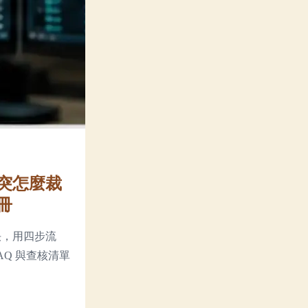
突怎麼裁
冊
決，用四步流
Q 與查核清單