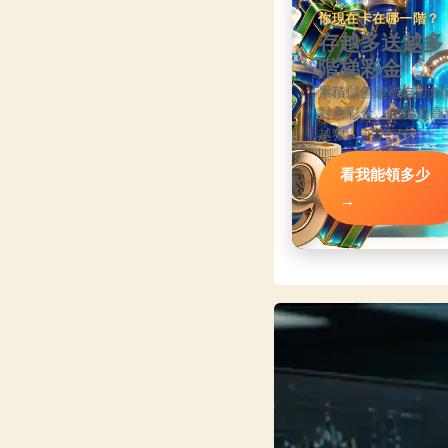
你現在卡在哪一階？
存越多送越多
階梯彩金
累積儲值達標自動解
對應彩金，階梯越高
越狠。
看我能領多少
→