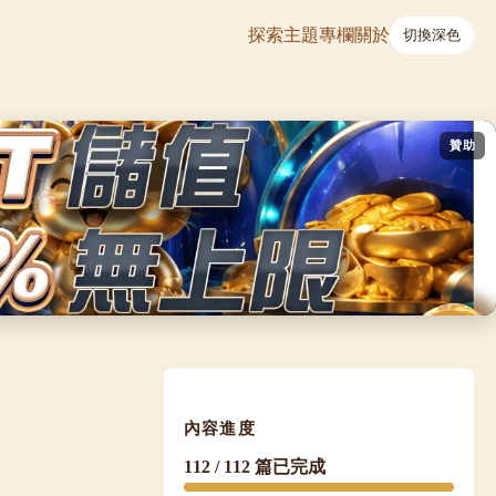
探索
主題
專欄
關於
切換深色
贊助
內容進度
112 / 112 篇已完成