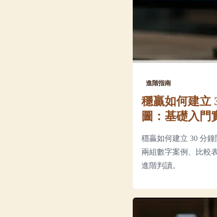
進階指南
穩贏如何建立 
圖：基礎入門
穩贏如何建立 30 
兩組數字案例、比較表
進階判讀。