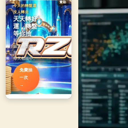
贊助
今天的轉盤還
沒人轉走
天天轉好
運，轉盤
等你抽
單筆存款 3000
就送轉盤機
會，最高 2888
每天都能中。
免費抽
一次
→