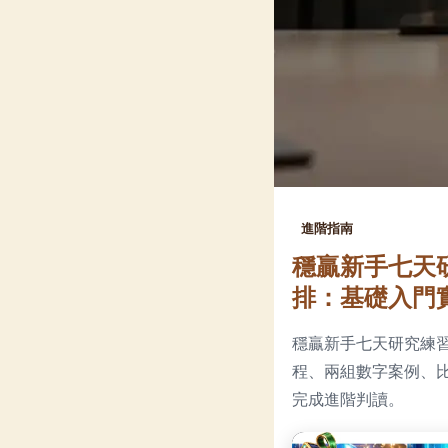
進階指南
穩贏新手七天
排：基礎入門
穩贏新手七天研究練
程、兩組數字案例、比
完成進階判讀。