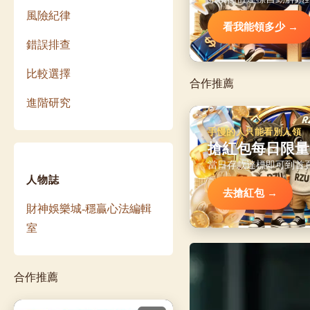
風險紀律
看我能領多少 →
錯誤排查
比較選擇
合作推薦
進階研究
手慢的人只能看別人領
搶紅包每日限量
當日存款達標即可到首
人物誌
去搶紅包 →
財神娛樂城-穩贏心法編輯
室
合作推薦