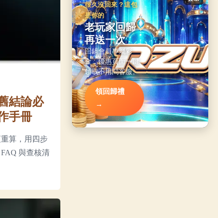
很久沒回來？這包
是你的
老玩家回歸
再送一次
回鍋會員專屬彩
金，優惠頁面一鍵
領取不用問客服。
領回歸禮
舊結論必
→
作手冊
須重算，用四步
AQ 與查核清