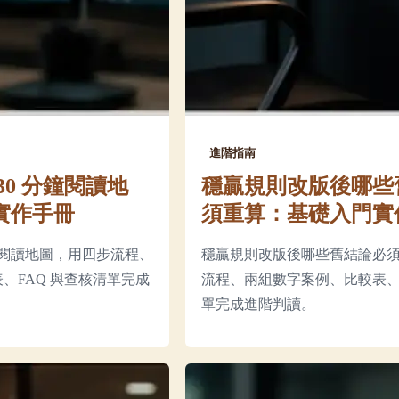
進階指南
30 分鐘閱讀地
穩贏規則改版後哪些
實作手冊
須重算：基礎入門實
分鐘閱讀地圖，用四步流程、
穩贏規則改版後哪些舊結論必
、FAQ 與查核清單完成
流程、兩組數字案例、比較表、F
單完成進階判讀。