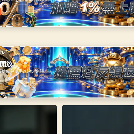
開放
頁搶紅包，手速決定金額。