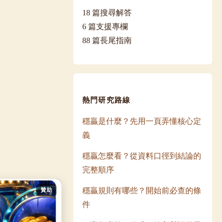
18 篇搜尋解答
6 篇支援專欄
88 篇長尾指南
熱門研究路線
穩贏是什麼？先用一頁弄懂核心定
義
穩贏怎麼看？從資料口徑到結論的
完整順序
穩贏規則有哪些？開始前必查的條
贊助
件