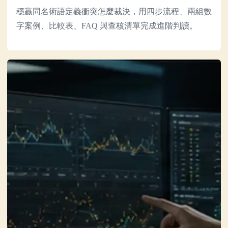
穩贏同名術語定義衝突怎麼裁決，用四步流程、兩組數
字案例、比較表、FAQ 與查核清單完成進階判讀。