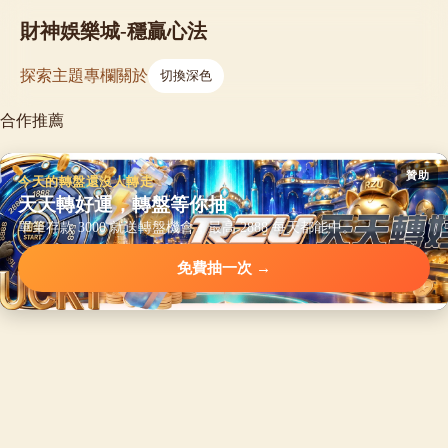
財神娛樂城-穩贏心法
探索
主題
專欄
關於
切換深色
合作推薦
贊助
今天的轉盤還沒人轉走
天天轉好運，轉盤等你抽
單筆存款 3000 就送轉盤機會，最高 2888 每天都能中。
免費抽一次 →