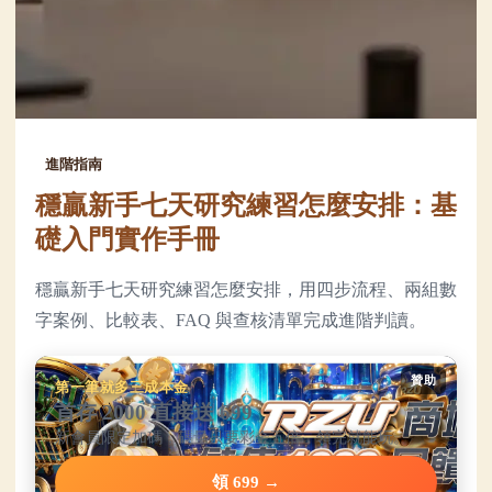
進階指南
穩贏新手七天研究練習怎麼安排：基
礎入門實作手冊
穩贏新手七天研究練習怎麼安排，用四步流程、兩組數
字案例、比較表、FAQ 與查核清單完成進階判讀。
贊助
第一筆就多三成本金
首存 2000 直接送 699
新會員限定加碼，碼量只要彩金五倍，領完就能玩。
領 699 →