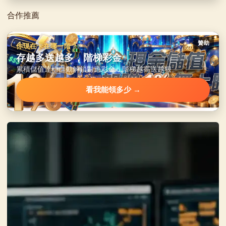
合作推薦
贊助
你現在卡在哪一階？
存越多送越多，階梯彩金
累積儲值達標自動解鎖對應彩金，階梯越高送越狠。
看我能領多少 →