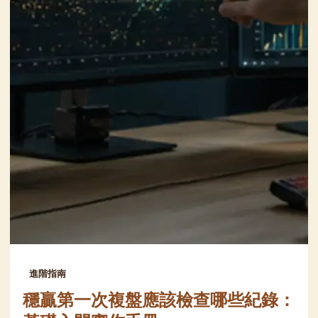
進階指南
穩贏第一次複盤應該檢查哪些紀錄：