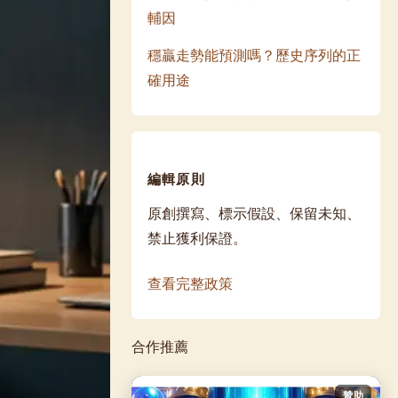
輔因
穩贏走勢能預測嗎？歷史序列的正
確用途
編輯原則
原創撰寫、標示假設、保留未知、
禁止獲利保證。
查看完整政策
合作推薦
贊助