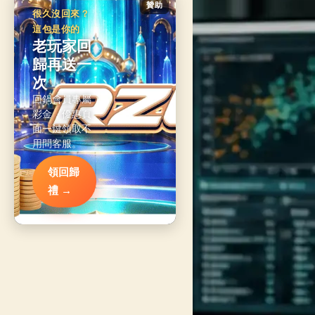
贊助
很久沒回來？
這包是你的
老玩家回
歸再送一
次
回鍋會員專屬
彩金，優惠頁
面一鍵領取不
用問客服。
領回歸
禮 →