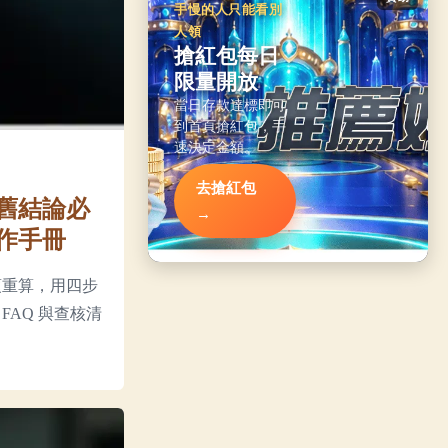
手慢的人只能看別
人領
搶紅包每日
限量開放
當日存款達標即可
到首頁搶紅包，手
速決定金額。
去搶紅包
舊結論必
→
作手冊
須重算，用四步
AQ 與查核清