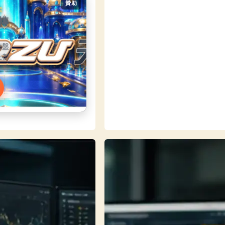
贊助
走
轉
轉盤
天都