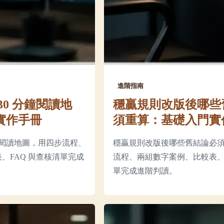
進階指南
30 分鐘閱讀地
穩贏規則改版後哪些
實作手冊
須重算：基礎入門實
分鐘閱讀地圖，用四步流程、
穩贏規則改版後哪些舊結論必
、FAQ 與查核清單完成
流程、兩組數字案例、比較表、F
單完成進階判讀。