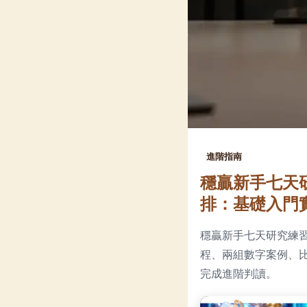
進階指南
穩贏新手七天
排：基礎入門
穩贏新手七天研究練
程、兩組數字案例、比
完成進階判讀。