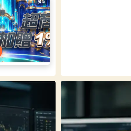
贊助
走
轉
轉盤
天都