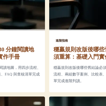
進階指南
30 分鐘閱讀地
穩贏規則改版後哪些
實作手冊
須重算：基礎入門實
分鐘閱讀地圖，用四步流程、
穩贏規則改版後哪些舊結論必
、FAQ 與查核清單完成
流程、兩組數字案例、比較表、F
單完成進階判讀。