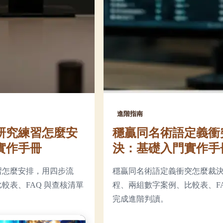
進階指南
研究練習怎麼安
穩贏同名術語定義衝
實作手冊
決：基礎入門實作手
習怎麼安排，用四步流
穩贏同名術語定義衝突怎麼裁
較表、FAQ 與查核清單
程、兩組數字案例、比較表、FA
完成進階判讀。