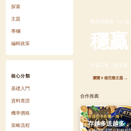
探索
主題
機率與風險 · 112 
專欄
穩贏
編輯政策
不靠口號，從定義
核心分類
瀏覽 8 個完整主題 →
基礎入門
合作推薦
資料查證
機率價格
你現在卡在哪一階？
存越多送越多，
策略流程
累積儲值達標自動解鎖