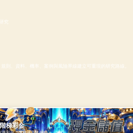
篇研究
、規則、資料、機率、案例與風險界線建立可重現的研究路線。
階梯彩金
對應彩金，階梯越高送越狠。