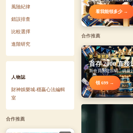
風險紀律
看我能領多少 →
錯誤排查
比較選擇
合作推薦
進階研究
第一筆就多三成本金
首存 2000 直接送
新會員限定加碼，碼量
人物誌
領 699 →
財神娛樂城-穩贏心法編輯
室
合作推薦