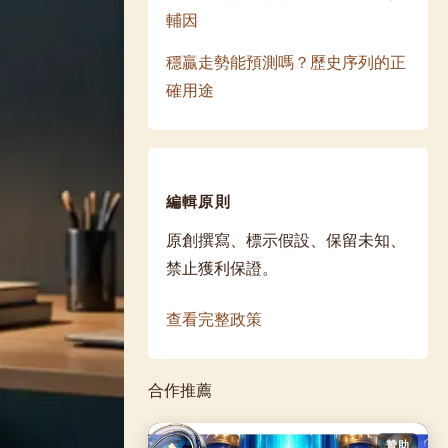
輔因
穩贏走勢能預測嗎？歷史序列的正
確用途
編輯原則
原創撰寫、標示假設、保留未知、
禁止獲利保證。
查看完整政策
合作推薦
贊助