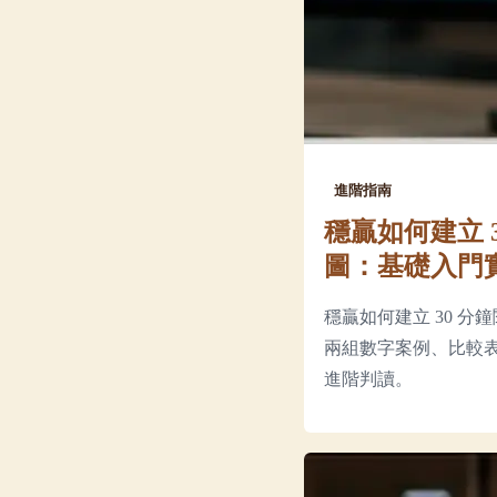
進階指南
穩贏如何建立 
圖：基礎入門
穩贏如何建立 30 
兩組數字案例、比較表
進階判讀。