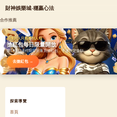
財神娛樂城-穩贏心法
合作推薦
手慢的人只能看別人領
搶紅包每日限量開放
當日存款達標即可到首頁搶紅包，手速決定金額。
去搶紅包 →
探索導覽
首頁