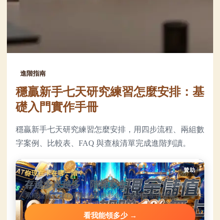
進階指南
穩贏新手七天研究練習怎麼安排：基
礎入門實作手冊
穩贏新手七天研究練習怎麼安排，用四步流程、兩組數
字案例、比較表、FAQ 與查核清單完成進階判讀。
贊助
你現在卡在哪一階？
存越多送越多，階梯彩金
累積儲值達標自動解鎖對應彩金，階梯越高送越狠。
看我能領多少 →