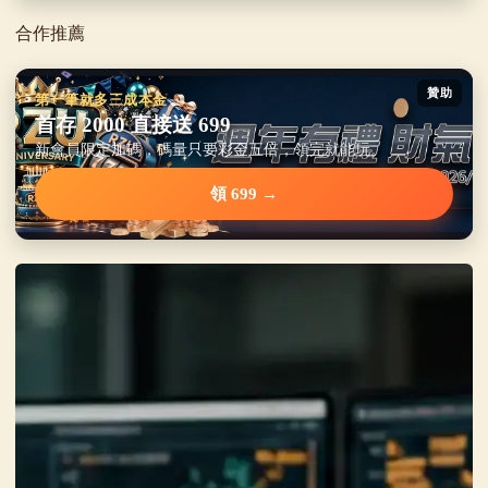
合作推薦
贊助
第一筆就多三成本金
首存 2000 直接送 699
新會員限定加碼，碼量只要彩金五倍，領完就能玩。
領 699 →