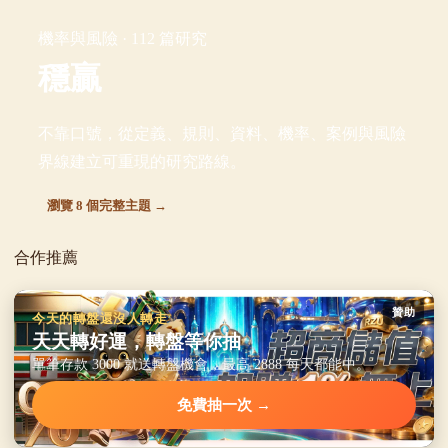
機率與風險 · 112 篇研究
穩贏
不靠口號，從定義、規則、資料、機率、案例與風險
界線建立可重現的研究路線。
瀏覽 8 個完整主題 →
合作推薦
贊助
今天的轉盤還沒人轉走
天天轉好運，轉盤等你抽
單筆存款 3000 就送轉盤機會，最高 2888 每天都能中。
免費抽一次 →