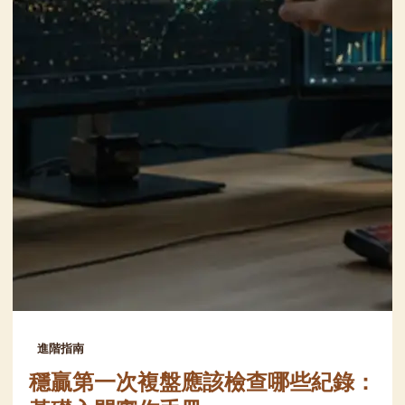
進階指南
穩贏第一次複盤應該檢查哪些紀錄：