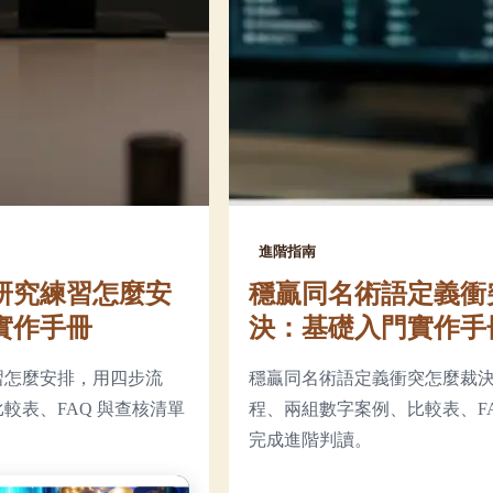
進階指南
研究練習怎麼安
穩贏同名術語定義衝
實作手冊
決：基礎入門實作手
習怎麼安排，用四步流
穩贏同名術語定義衝突怎麼裁
較表、FAQ 與查核清單
程、兩組數字案例、比較表、FA
完成進階判讀。