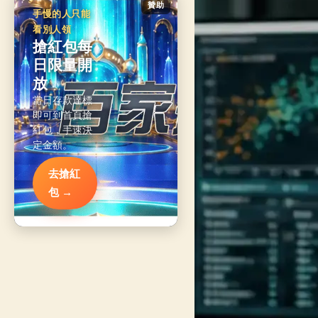
贊助
手慢的人只能
看別人領
搶紅包每
日限量開
放
當日存款達標
即可到首頁搶
紅包，手速決
定金額。
去搶紅
包 →