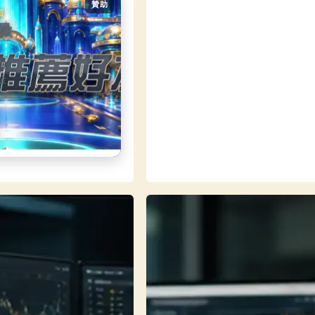
贊助
領
量
首
金