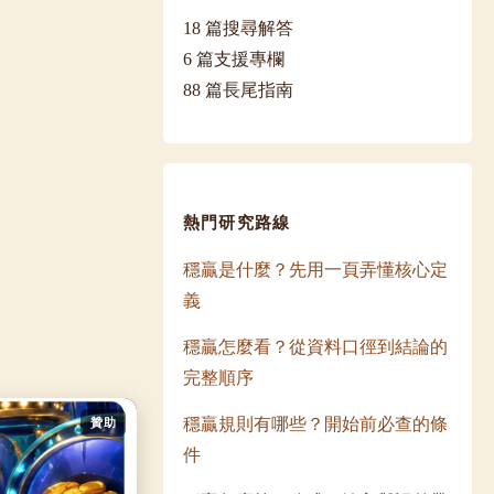
18 篇搜尋解答
6 篇支援專欄
88 篇長尾指南
熱門研究路線
穩贏是什麼？先用一頁弄懂核心定
義
穩贏怎麼看？從資料口徑到結論的
完整順序
穩贏規則有哪些？開始前必查的條
贊助
件