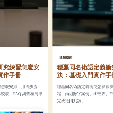
進階指南
研究練習怎麼安
穩贏同名術語定義衝
實作手冊
決：基礎入門實作手
習怎麼安排，用四步流
穩贏同名術語定義衝突怎麼裁
較表、FAQ 與查核清單
程、兩組數字案例、比較表、FA
完成進階判讀。