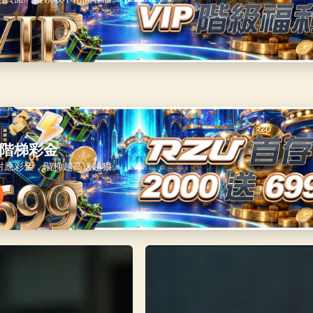
階梯彩金
對應彩金，階梯越高送越狠。