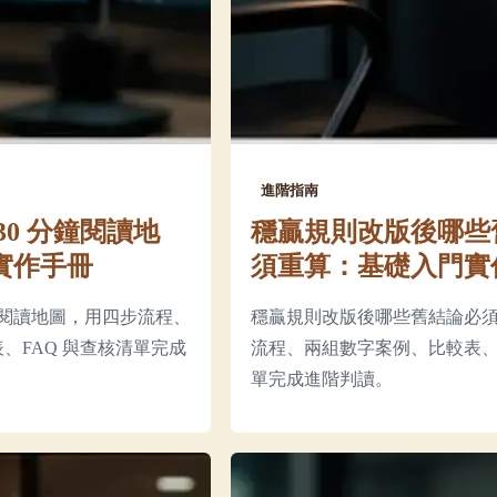
進階指南
30 分鐘閱讀地
穩贏規則改版後哪些
實作手冊
須重算：基礎入門實
分鐘閱讀地圖，用四步流程、
穩贏規則改版後哪些舊結論必
、FAQ 與查核清單完成
流程、兩組數字案例、比較表、F
單完成進階判讀。