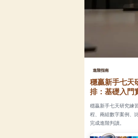
進階指南
穩贏新手七天
排：基礎入門
穩贏新手七天研究練
程、兩組數字案例、比
完成進階判讀。