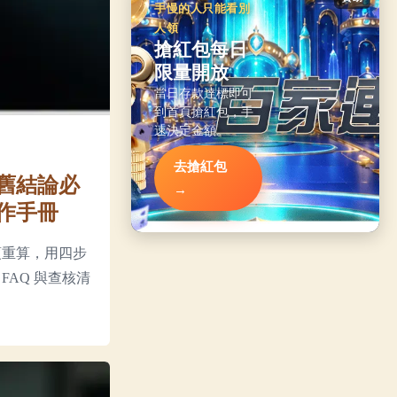
手慢的人只能看別
人領
搶紅包每日
限量開放
當日存款達標即可
到首頁搶紅包，手
速決定金額。
去搶紅包
舊結論必
→
作手冊
須重算，用四步
AQ 與查核清