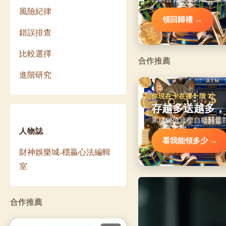
風險紀律
領回歸禮 →
錯誤排查
比較選擇
合作推薦
進階研究
你現在卡在哪一階？
存越多送越多，
累積儲值達標自動解鎖
人物誌
看我能領多少 →
財神娛樂城-穩贏心法編輯
室
合作推薦