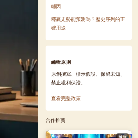
輔因
穩贏走勢能預測嗎？歷史序列的正
確用途
編輯原則
原創撰寫、標示假設、保留未知、
禁止獲利保證。
查看完整政策
合作推薦
贊助