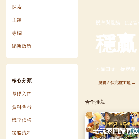
探索
主題
機率與風險 · 112 
專欄
穩贏
編輯政策
不靠口號，從定義
核心分類
瀏覽 8 個完整主題 →
基礎入門
合作推薦
資料查證
機率價格
很久沒回來？這包是你
老玩家回歸再送
策略流程
回鍋會員專屬彩金，優