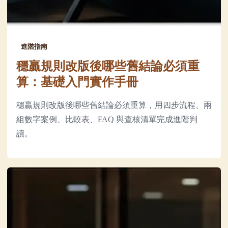
進階指南
穩贏規則改版後哪些舊結論必須重
算：基礎入門實作手冊
穩贏規則改版後哪些舊結論必須重算，用四步流程、兩
組數字案例、比較表、FAQ 與查核清單完成進階判
讀。