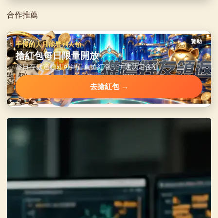
合作推薦
贊助
手慢的人只能看別人領
搶紅包每日限量開放
當日存款達標即可到首頁搶紅包，手速決定金額。
去搶紅包 →