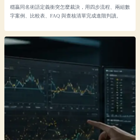
穩贏同名術語定義衝突怎麼裁決，用四步流程、兩組數
字案例、比較表、FAQ 與查核清單完成進階判讀。