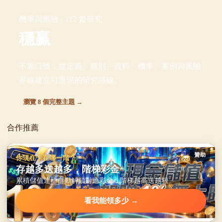
機率與風險 · 112 篇研究
穩贏
不靠口號，從定義、規則、資料、機率、案例與風險
界線建立可重現的研究路線。
瀏覽 8 個完整主題 →
合作推薦
贊助
你現在卡在哪一階？
存越多送越多，階梯彩金
累積儲值達標自動解鎖對應彩金，階梯越高送越狠。
看我能領多少 →