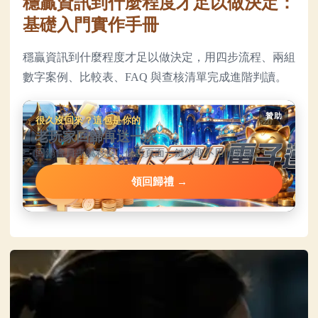
穩贏資訊到什麼程度才足以做決定：
基礎入門實作手冊
穩贏資訊到什麼程度才足以做決定，用四步流程、兩組
數字案例、比較表、FAQ 與查核清單完成進階判讀。
贊助
很久沒回來？這包是你的
老玩家回歸再送一次
回鍋會員專屬彩金，優惠頁面一鍵領取不用問客服。
領回歸禮 →