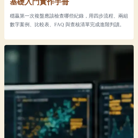
基礎入門實作手冊
穩贏第一次複盤應該檢查哪些紀錄，用四步流程、兩組
數字案例、比較表、FAQ 與查核清單完成進階判讀。