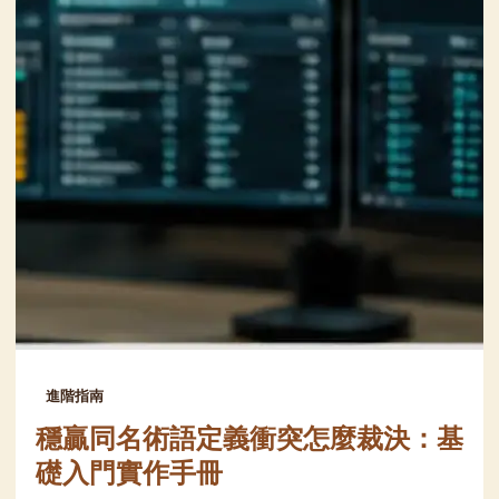
進階指南
穩贏同名術語定義衝突怎麼裁決：基
礎入門實作手冊