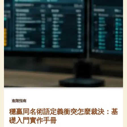
進階指南
穩贏同名術語定義衝突怎麼裁決：基
礎入門實作手冊