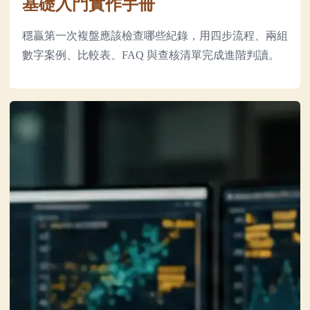
基礎入門實作手冊
穩贏第一次複盤應該檢查哪些紀錄，用四步流程、兩組
數字案例、比較表、FAQ 與查核清單完成進階判讀。