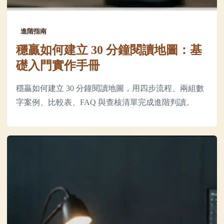
進階指南
穩贏如何建立 30 分鐘閱讀地圖：基
礎入門實作手冊
穩贏如何建立 30 分鐘閱讀地圖，用四步流程、兩組數
字案例、比較表、FAQ 與查核清單完成進階判讀。