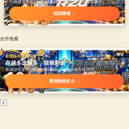
回鍋會員專屬彩金，優惠頁面一鍵領取不用問客服。
領回歸禮 →
合作推薦
贊助
你現在卡在哪一階？
存越多送越多，階梯彩金
累積儲值達標自動解鎖對應彩金，階梯越高送越狠。
看我能領多少 →
×