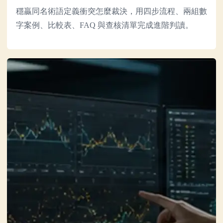
穩贏同名術語定義衝突怎麼裁決，用四步流程、兩組數
字案例、比較表、FAQ 與查核清單完成進階判讀。