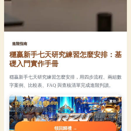
進階指南
穩贏新手七天研究練習怎麼安排：基
礎入門實作手冊
穩贏新手七天研究練習怎麼安排，用四步流程、兩組數
字案例、比較表、FAQ 與查核清單完成進階判讀。
贊助
很久沒回來？這包是你的
老玩家回歸再送一次
回鍋會員專屬彩金，優惠頁面一鍵領取不用問客服。
領回歸禮 →