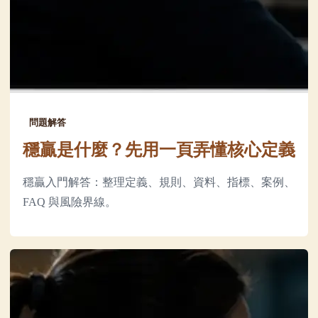
問題解答
穩贏是什麼？先用一頁弄懂核心定義
穩贏入門解答：整理定義、規則、資料、指標、案例、
FAQ 與風險界線。