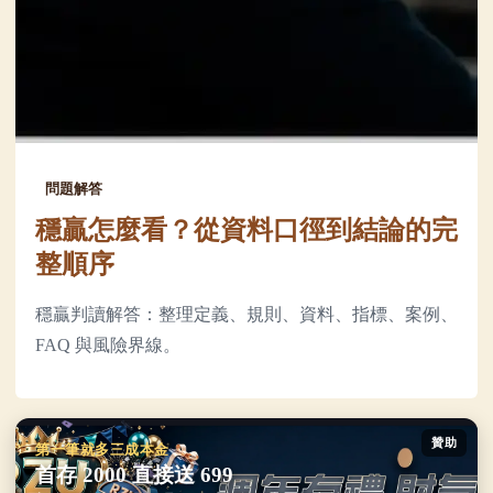
問題解答
穩贏怎麼看？從資料口徑到結論的完
整順序
穩贏判讀解答：整理定義、規則、資料、指標、案例、
FAQ 與風險界線。
贊助
第一筆就多三成本金
首存 2000 直接送 699