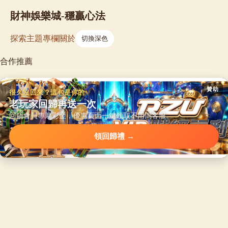
財神娛樂城-穩贏心法
探索
主題
專欄
關於
切換深色
合作推薦
贊助
很久沒回來？這包是你的
老玩家回歸再送一次
回鍋會員專屬彩金，優惠頁面一鍵領取不用問客服。
領回歸禮 →