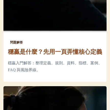
問題解答
穩贏是什麼？先用一頁弄懂核心定義
穩贏入門解答：整理定義、規則、資料、指標、案例、
FAQ 與風險界線。