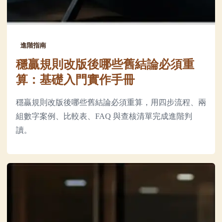
進階指南
穩贏規則改版後哪些舊結論必須重
算：基礎入門實作手冊
穩贏規則改版後哪些舊結論必須重算，用四步流程、兩
組數字案例、比較表、FAQ 與查核清單完成進階判
讀。