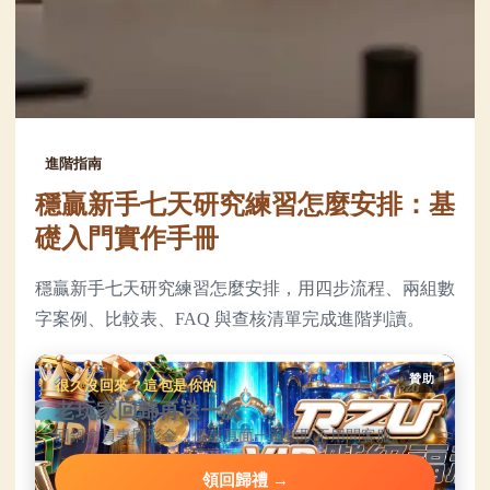
進階指南
穩贏新手七天研究練習怎麼安排：基
礎入門實作手冊
穩贏新手七天研究練習怎麼安排，用四步流程、兩組數
字案例、比較表、FAQ 與查核清單完成進階判讀。
贊助
很久沒回來？這包是你的
老玩家回歸再送一次
回鍋會員專屬彩金，優惠頁面一鍵領取不用問客服。
領回歸禮 →