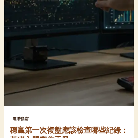
進階指南
穩贏第一次複盤應該檢查哪些紀錄：