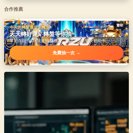
合作推薦
贊助
今天的轉盤還沒人轉走
天天轉好運，轉盤等你抽
單筆存款 3000 就送轉盤機會，最高 2888 每天都能中。
免費抽一次 →